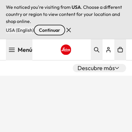
We noticed you're visiting from
USA
. Choose a different
country or region to view content for your location and
shop online.
USA (English)
Continuar
Pasar
Menú
al
contenido
Leica logo - Home
principal
Descubre más