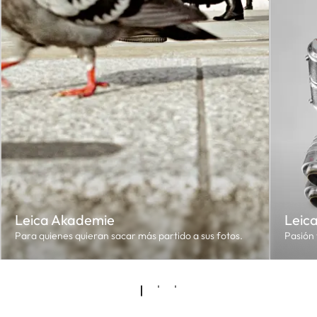
Leica Akademie
Leic
Para quienes quieran sacar más partido a sus fotos.
Pasión 