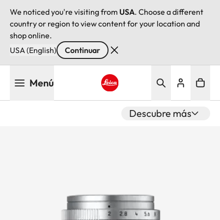
We noticed you're visiting from
USA
. Choose a different
country or region to view content for your location and
shop online.
USA (English)
Continuar
Pasar
Menú
al
contenido
Leica logo - Home
principal
Descubre más