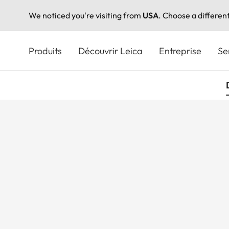
We noticed you're visiting from
USA
. Choose a differen
Aller
au
Produits
Découvrir Leica
Entreprise
Se
contenu
principal