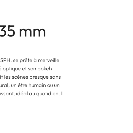
M 35 mm
SPH. se prête à merveille
é optique et son bokeh
it les scènes presque sans
ural, un être humain ou un
sant, idéal au quotidien. Il