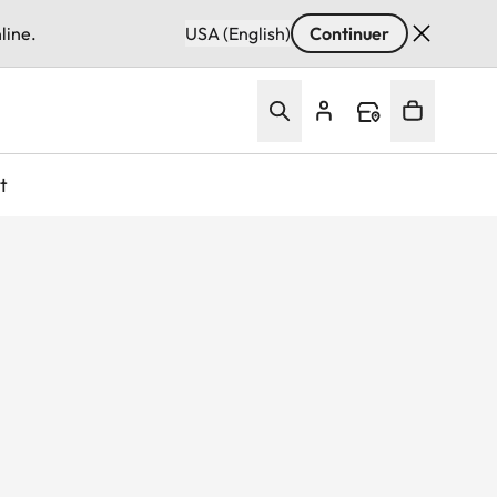
line.
USA (English)
Continuer
t