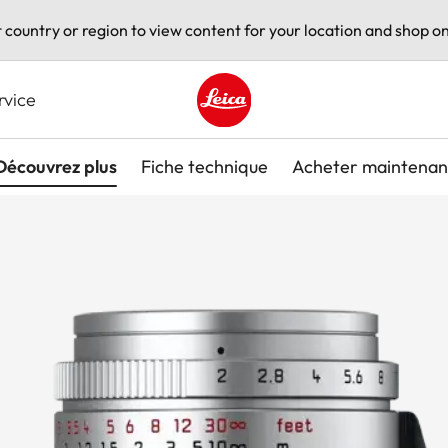
t country or region to view content for your location and shop on
rvice
Leica logo - Home
Découvrez plus
Fiche technique
Acheter maintenan