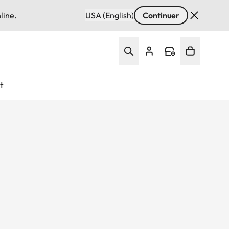
line.
USA (English)
Continuer
t