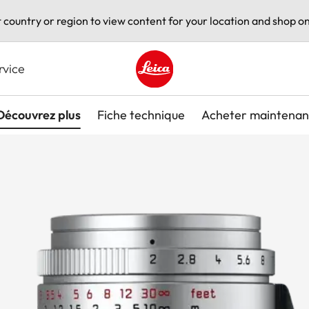
t country or region to view content for your location and shop on
rvice
Leica logo - Home
Découvrez plus
Fiche technique
Acheter maintenan