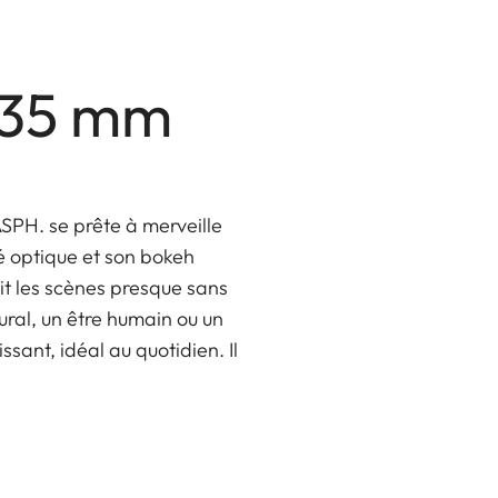
M 35 mm
SPH. se prête à merveille
é optique et son bokeh
it les scènes presque sans
ural, un être humain ou un
sant, idéal au quotidien. Il