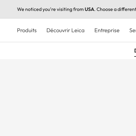
We noticed you're visiting from
USA
. Choose a differen
Aller
au
Produits
Découvrir Leica
Entreprise
Se
contenu
principal