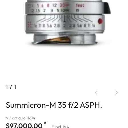
1
/
1
Summicron-M 35 f/2 ASPH.
N.º artículo 11674
*
$97,000.00
* incl. IVA