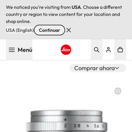
We noticed you're visiting from
USA
. Choose a different
country or region to view content for your location and
shop online.
USA (English)
Continuar
Pasar
Menú
al
contenido
Leica logo - Home
principal
Comprar ahora