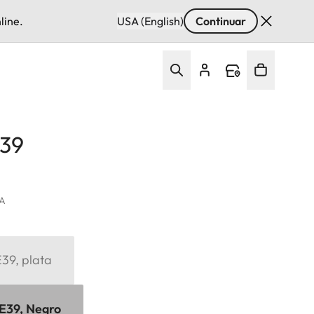
line.
USA (English)
Continuar
E39
VA
 E39, plata
, E39, Negro