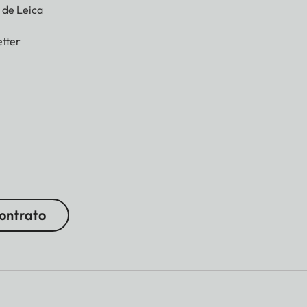
g de Leica
tter
contrato