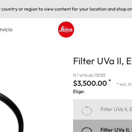
t country or region to view content for your location and shop on
rvicio
Leica logo - Home
Filter UVa II, 
N.º artículo 13030
*
$3,500.00
* incl. I
Elige:
Filter UVa II,
Filter UVa II