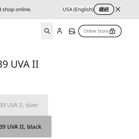
d shop online.
USA (English)
継続
Online Store
 UVA II
VA II, silver
UVA II, black