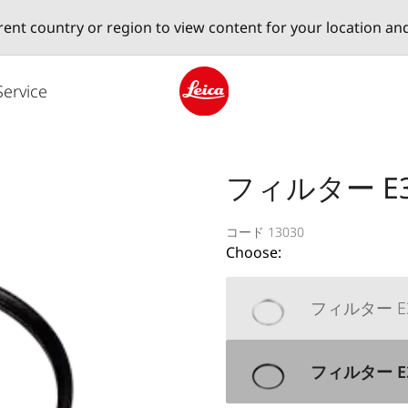
erent country or region to view content for your location an
Service
Leica logo - Home
フィルター E39
コード 13030
Choose:
フィルター E39 U
フィルター E39 