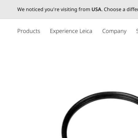
We noticed you're visiting from
USA
. Choose a diff
メ
イ
Products
Experience Leica
Company
ン
コ
ン
テ
ン
ツ
に
移
動