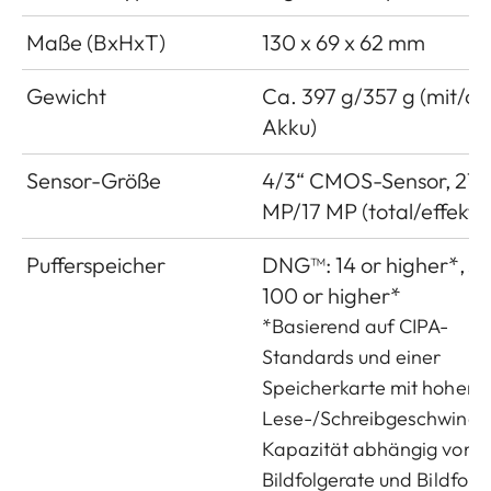
Maße (BxHxT)
130 x 69 x 62 mm
Gewicht
Ca. 397 g/357 g (mit/o
Akku)
Sensor-Größe
4/3“ CMOS-Sensor, 21,
MP/17 MP (total/effektiv
Pufferspeicher
DNG™: 14 or higher*, J
100 or higher*
*Basierend auf CIPA-
Standards und einer
Speicherkarte mit hoher
Lese-/Schreibgeschwindig
Kapazität abhängig von
Bildfolgerate und Bildform