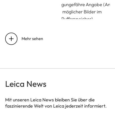
gungefähre Angabe (Anza
möglicher Bilder im
Pufferspeicher)
Speichermedium
UHS-II (empfohlen), UHS
SD-/SDHC-/SDXC-
Mehr sehen
Speicherkarte
Material
Ganzmetall-Gehäuse:
Magnesium-Druckguss,
Kunstleder-Bezug
Leica News
Objektiv
Leica DC Vario-Summil
1:1,7–2,8/10,9–34 ASPH.
mm äquivalent: 24–75
Mit unseren Leica News bleiben Sie über die
faszinierende Welt von Leica jederzeit informiert.
Blendenbereich: 1,7–16/
16 (bei 10,9/34 mm)