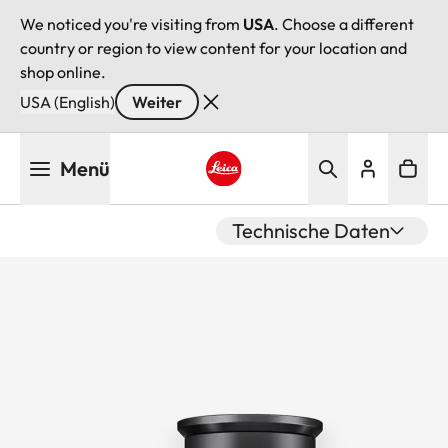
We noticed you're visiting from
USA
. Choose a different
country or region to view content for your location and
shop online.
USA (English)
Weiter
Direkt
Menü
zum
Inhalt
Leica logo - Home
Technische Daten