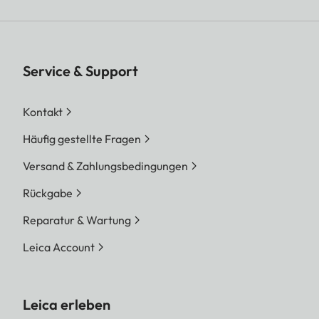
Edelstahl im Boden
Bildstabilisierung
Optisches Ausgleichssy
für Foto- und
Service & Support
Videoaufnahmen
Kontakt
Filter
RGB Farbfilter, UV-/IR-
Häufig gestellte Fragen
Filter
Versand & Zahlungsbedingungen
Dateiformate
Foto: DNG™ (Rohdaten)
Rückgabe
DNG + JPG, JPG (DCF 2
Exif 2.31)
Reparatur & Wartung
Video: MP4, H.264, AA
Leica Account
Stereo
Foto-Auflösung
Leica erleben