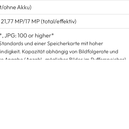
t/ohne Akku)
1,77 MP/17 MP (total/effektiv)
, JPG: 100 or higher*
Standards und einer Speicherkarte mit hoher
ndigkeit. Kapazität abhängig von Bildfolgerate und
re Angabe (Anzahl
möglicher Bilder im Pufferspeicher)
), UHS-I, SD-/SDHC-/SDXC-Speicherkarte
e: Magnesium-Druckguss, Kunstleder-Bezug
milux 1:1,7–2,8/10,9–34 ASPH. 35 mm äquivalent: 2
ch: 1,7–16/2,8–16 (bei 10,9/34 mm)