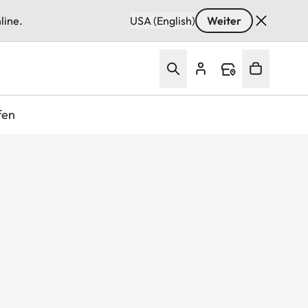
line.
USA (English)
Weiter
fen