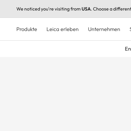
We noticed you're visiting from
USA
. Choose a differen
Direkt
zum
Produkte
Leica erleben
Unternehmen
Inhalt
En