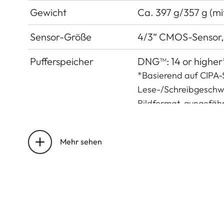
Gewicht
Ca. 397 g/357 g (mi
Sensor-Größe
4/3“ CMOS-Sensor, 2
Pufferspeicher
DNG™: 14 or higher*
*Basierend auf CIPA-
Lese-/Schreibgeschwi
Bildformat, gungefäh
Speichermedium
UHS-II (empfohlen
Mehr sehen
Material
Ganzmetall-Gehäus
Objektiv
Leica DC Vario-Sum
75 mm, Blendenberei
Objektiv-Filtergewinde
E43