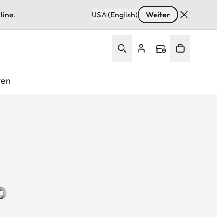
line.
USA (English)
Weiter
fen