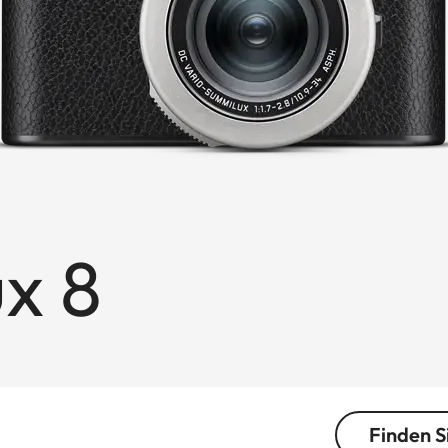
x 8
Finden S