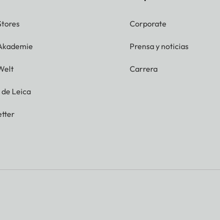
Stores
Corporate
)
 Akademie
Prensa y noticias
P)
Welt
Carrera
P)
g de Leica
)
tter
)