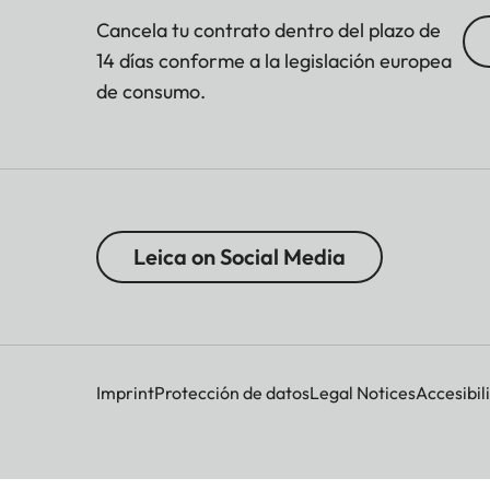
archivo
Cancela tu contrato dentro del plazo de
14 días conforme a la legislación europea
DNG™
aprox. 31 MB, según la res
de consumo.
JPG
según la resolución y el c
Video
duración máxima: 29 min
Profundidad de
Leica on Social Media
color
DNG™
12 bit
JPG
8 bit
Imprint
Protección de datos
Legal Notices
Accesibil
Espacio de color
Foto: sRGB
Resolución de