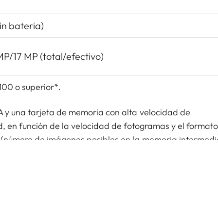
in bateria)
P/17 MP (total/efectivo)
100 o superior*.
 y una tarjeta de memoria con alta velocidad de
d, en función de la velocidad de fotogramas y el format
(número de imágenes posibles en la memoria intermedi
UHS-I, tarjeta de memoria SD/SDHC/SDXC
ica: fundición inyectada de magnesio, revestimien