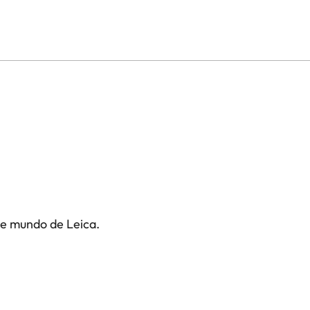
75
te mundo de Leica.
s