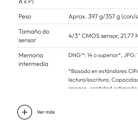
A x P)
Peso
Aprox. 397 g/357 g (con/s
Tamaño do
4/3“ CMOS sensor, 21,77 M
sensor
Memoria
DNG™: 14 o superior*, JPG: 
intermedia
*Basado en estándares CIPA
lectura/escritura. Capacida
imagen, cantidad estimada 
Medios de
UHS-II (recomendado), 
almacenamiento
Ver más
Material
Carcasa totalmente metál
de polipiel