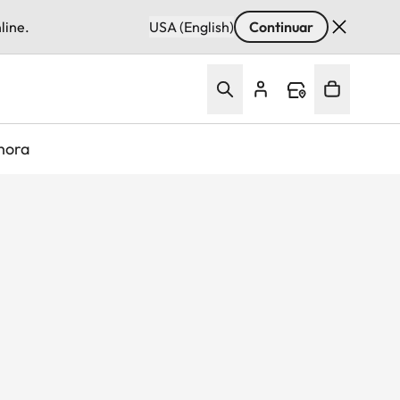
line.
USA (English)
Continuar
hora