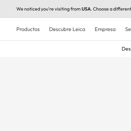
We noticed you're visiting from
USA
. Choose a differen
Pasar
al
Productos
Descubre Leica
Empresa
Se
contenido
principal
Des