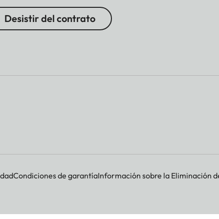
Desistir del contrato
olución y el contenido de la imagen
ontenido de la imagen
idad
Condiciones de garantía
Información sobre la Eliminación d