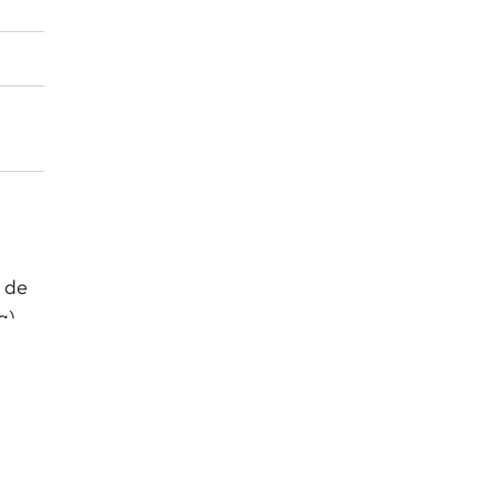
o de
a).
to