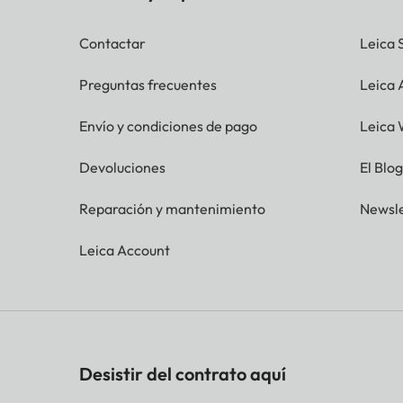
L-JPG
16:9 - 5152 x 2904 (15 MP)
Contactar
Leica 
3:2 - 4928 x 3288 (16.2 MP
Preguntas frecuentes
Leica
4:3 - 4736 x 3552 (16.8 M
1:1 - 3552 x 3552 (12.6 MP)
Envío y condiciones de pago
Leica 
M-JPG
16:9 - 3840 x 2160 (8.3 M
Devoluciones
El Blo
3:2 - 3504 x 2336 (8.2 MP
Reparación y mantenimiento
Newsle
4:3 - 3360 x 2520 (8.5 MP
1:1 - 2528 x 2528 (6.4 MP)
Leica Account
S-JPG
16:9 - 1920 x 1080 (2.1 MP)
3:2 - 2496 x 1664 (4.2 MP)
4:3 - 2368 x 1776 (4.2 MP)
1:1 - 1776 x 1776 (3.2 MP)
Desistir del contrato aquí
Tamaño del