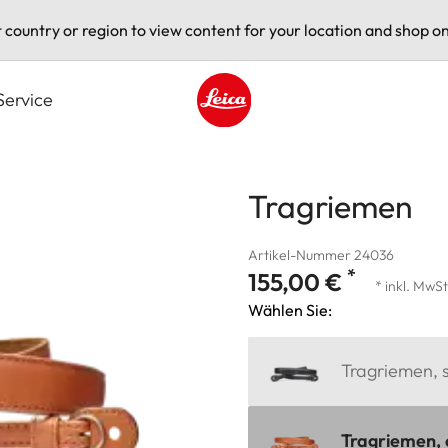
t country or region to view content for your location and shop on
Service
Leica logo - Home
Tragriemen
Artikel-Nummer 24036
*
155,00 €
* inkl. MwSt
Wählen Sie:
Tragriemen, 
Tragriemen,