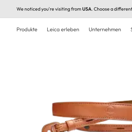
We noticed you're visiting from
USA
. Choose a differen
Direkt
zum
Produkte
Leica erleben
Unternehmen
Inhalt