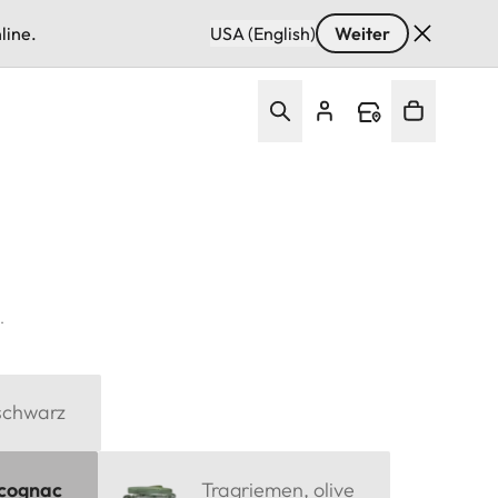
line.
USA (English)
Weiter
.
schwarz
 cognac
Tragriemen, olive