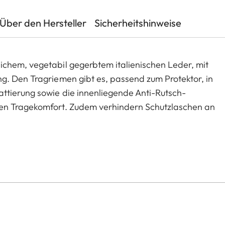
Über den Hersteller
Sicherheitshinweise
chem, vegetabil gegerbtem italienischen Leder, mit
g. Den Tragriemen gibt es, passend zum Protektor, in
ttierung sowie die innenliegende Anti-Rutsch-
ren Tragekomfort. Zudem verhindern Schutzlaschen an
griemens mit der Kamera. Der Tragriemen kann auch
verwendet werden, bspw. mit einer D-Lux 7, Cl, Q2,