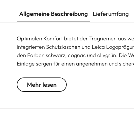
Allgemeine Beschreibung
Lieferumfang
Optimalen Komfort bietet der Tragriemen aus wei
integrierten Schutzlaschen und Leica Logoprägun
den Farben schwarz, cognac und olivgrün. Die Wa
Einlage sorgen für einen angenehmen und siche
der Befestigung einen direkten Kontakt des Tra
mit anderen Kamera Modellen mit Ringanbindung 
Mehr lesen
Q3 oder weiteren M-Modellen.