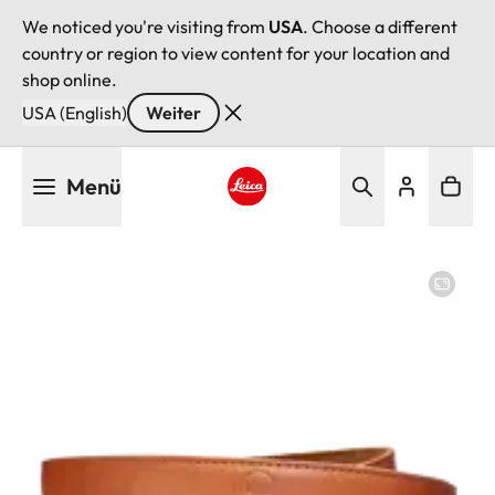
We noticed you're visiting from
USA
. Choose a different
country or region to view content for your location and
shop online.
USA (English)
Weiter
Direkt
Menü
zum
Inhalt
Leica logo - Home