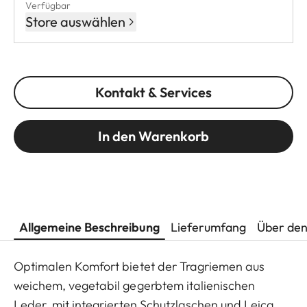
Verfügbar
Store auswählen
Kontakt & Services
In den Warenkorb
Allgemeine Beschreibung
Lieferumfang
Über den
Optimalen Komfort bietet der Tragriemen aus
weichem, vegetabil gegerbtem italienischen
Leder, mit integrierten Schutzlaschen und Leica