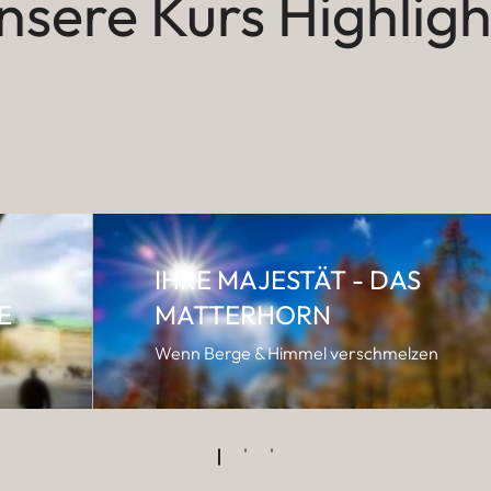
nsere Kurs Highligh
IHRE MAJESTÄT - DAS
E
MATTERHORN
Wenn Berge & Himmel verschmelzen