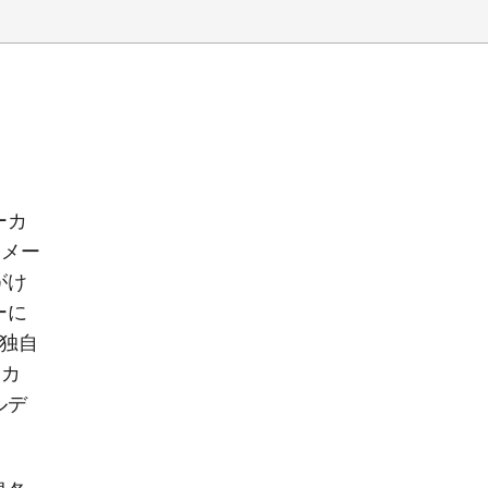
ーカ
イメー
がけ
ーに
独自
イカ
ルデ