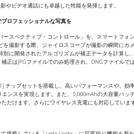
の撮影やビデオ通話にも卓越した性能を発揮します。
でプロフェッショナルな写真を
パースペクティブ・コントロール」を、スマートフォ
どを撮影する際、ジャイロスコープが撮影の瞬間にカ
特別に開発されたアルゴリズムが補正データを計算し
補正はJPGファイルでのみ処理され、DNGファイルで
1]
チップセットを搭載し、高いパフォーマンスや、効
ンスを実現します。また、5,000mAhの大容量バッ
いただけます。さらにワイヤレス充電にも対応していま
として搭載している「Leitz Looks」に可変絞り機能を新