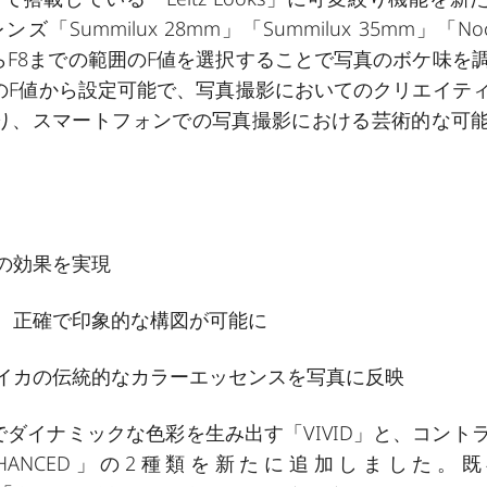
milux 28mm」「Summilux 35mm」「Nocti
.4からF8までの範囲のF値を選択することで写真のボケ味を
のF値から設定可能で、写真撮影においてのクリエイテ
り、スマートフォンでの写真撮影における芸術的な可
の効果を実現
、正確で印象的な構図が可能に
イカの伝統的なカラーエッセンスを写真に反映
やかでダイナミックな色彩を生み出す「
VIVID
」と、コント
HANCED
」の2種類を新たに追加しました。既