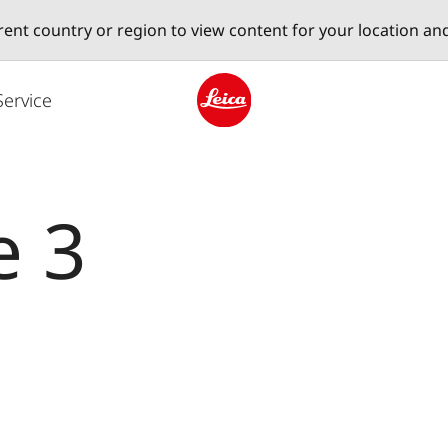
erent country or region to view content for your location an
Service
Leica logo - Home
e 3