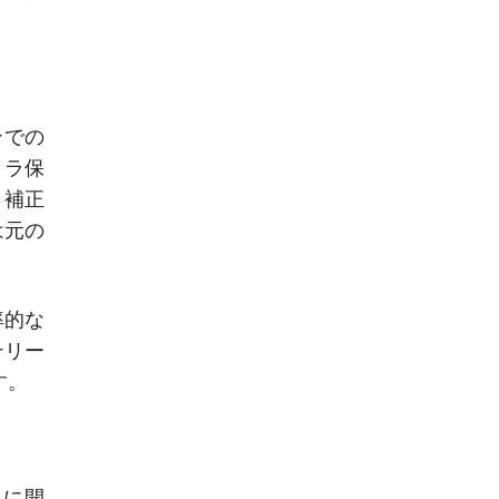
ンでの
メラ保
、補正
は元の
率的な
テリー
す。
たに開