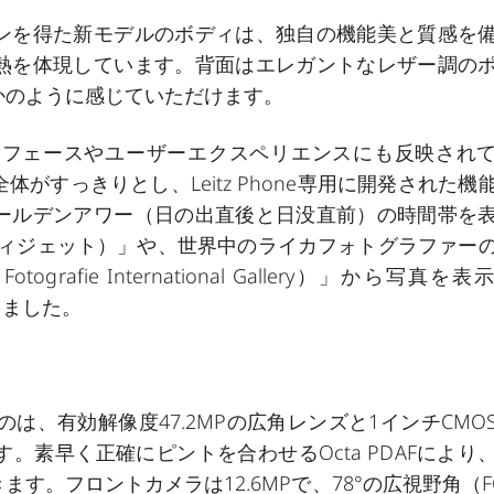
ンを得た新モデルのボディは、独自の機能美と質感を
熱を体現しています。背面はエレガントなレザー調の
かのように感じていただけます。
ーフェースやユーザーエクスペリエンスにも反映され
すっきりとし、Leitz Phone専用に開発された機
ールデンアワー（日の出直後と日没直前）の時間帯を
ンアワーウィジェット）」や、世界中のライカフォトグラファー
rafie International Gallery）」から写真を
なりました。
なるのは、有効解像度47.2MPの広角レンズと1インチCMO
素早く正確にピントを合わせるOcta PDAFにより
。フロントカメラは12.6MPで、78°の広視野角（F