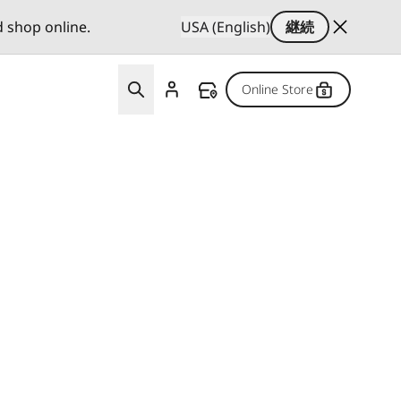
d shop online.
USA (English)
継続
Online Store