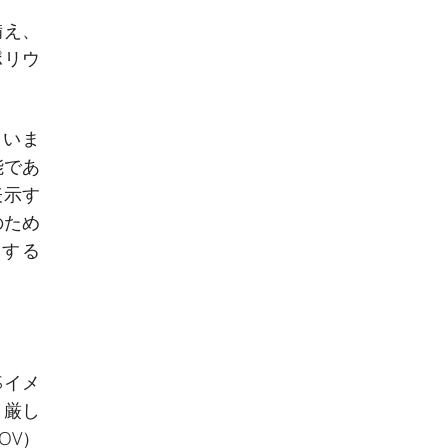
備え、
ポリウ
ていま
能であ
表示す
のため
表示する
Sイメ
、厳し
OV）