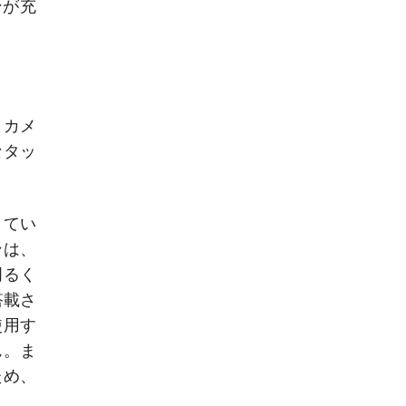
ンが充
、カメ
なタッ
してい
ンは、
明るく
搭載さ
使用す
ん。ま
ため、