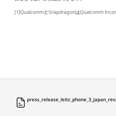
[1]
QualcommとSnapdragonはQualcomm 
press_release_leitz_phone_3_japan_rev