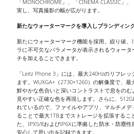
「
MONOCHROME
」、「
CINEMA CLASSIC
」、
実し、写真撮影の幅が広がります。
新たなウォーターマークを導入しブランディン
新たにウォーターマーク機能を採用。絞り値、IS
ラに不可欠なパラメータが表示されるウォータ
チを加えることできます。
「Leitz Phone 3」には、最大240Hzのリフ
ます。WUXGA+（2730×1260）の解像度で、最大
鮮やかな色合いと深いコントラストで息をのむ
見やすい正確な色を再現します。さらに、512GBの高
れているので、ファイルやアプリ、マルチメデ
ることで最大1TBまでストレージを拡張する
た、IPX5/8およびIP6Xに準拠した防水・
安心して思い出を記録できます。