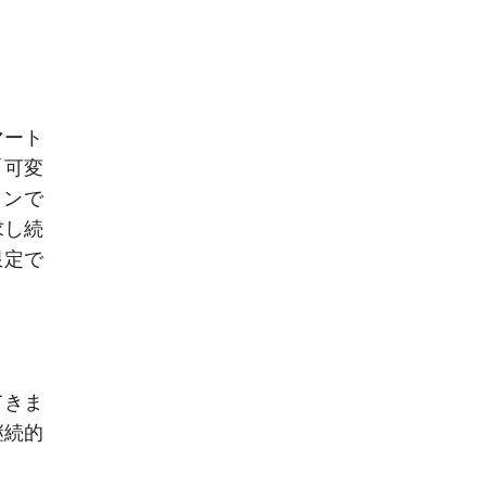
マート
に「可変
ォンで
求し続
限定で
てきま
継続的