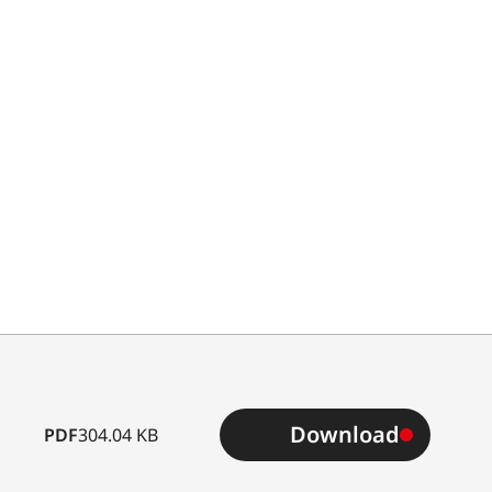
Download
PDF
304.04 KB