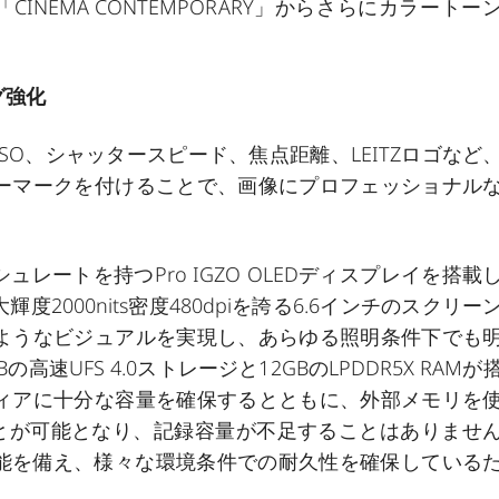
「
CINEMA CONTEMPORARY
」からさらにカラートー
グ強化
O、シャッタースピード、焦点距離、LEITZロゴなど
ーマークを付けることで、画像にプロフェッショナル
レッシュレートを持つPro IGZO OLEDディスプレイを搭載
輝度2000nits密度480dpiを誇る6.6インチのスクリー
ようなビジュアルを実現し、あらゆる照明条件下でも
速UFS 4.0ストレージと12GBのLPDDR5X RAMが
ィアに十分な容量を確保するとともに、外部メモリを
ことが可能となり、記録容量が不足することはありませ
防塵性能を備え、様々な環境条件での耐久性を確保している