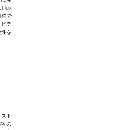
lux
調整で
ィビテ
能性を
ラスト
存の