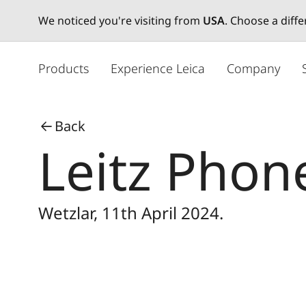
We noticed you're visiting from
USA
. Choose a diff
メ
イ
Products
Experience Leica
Company
ン
コ
ン
Back
テ
Leitz Phon
ン
ツ
に
移
Wetzlar, 11th April 2024.
動