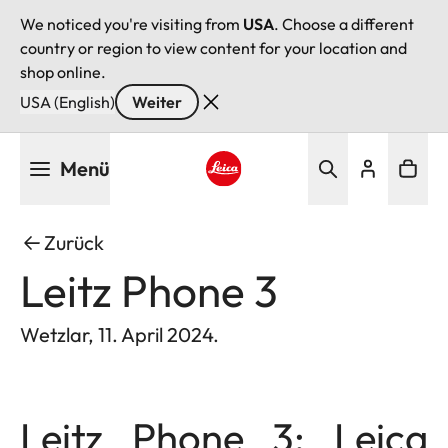
We noticed you're visiting from
USA
. Choose a different
country or region to view content for your location and
shop online.
USA (English)
Weiter
Direkt
Menü
zum
Inhalt
Leica logo - Home
Zurück
Leitz Phone 3
Wetzlar, 11. April 2024.
Leitz Phone 3: Leica