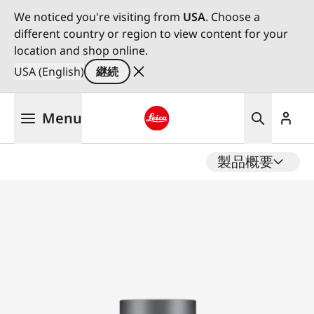
We noticed you're visiting from
USA
. Choose a
different country or region to view content for your
location and shop online.
USA (English)
継続
メ
Menu
イ
ン
Leica logo - Home
コ
製品概要
ン
テ
ン
ツ
に
移
動