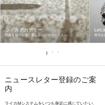
ライカアカデミー
Leic
写真をもっと深く楽しみたいすべての人へ
世代を
ニュースレター登録のご案
内
ライカMシステムをいつも身近に感じていたい、