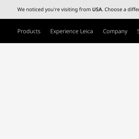
We noticed you're visiting from
USA
. Choose a diff
メ
イ
Products
Experience Leica
Company
ン
コ
ン
テ
ン
ツ
に
移
動