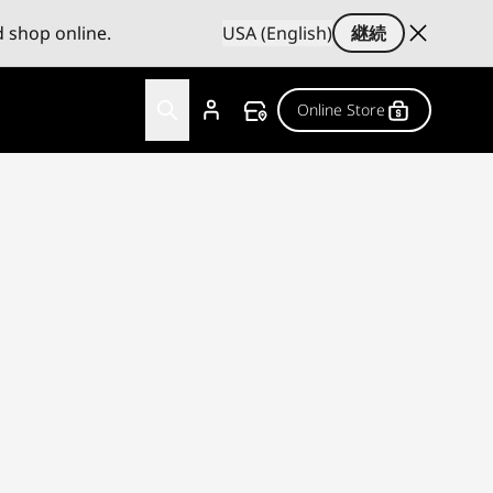
d shop online.
USA (English)
継続
Online Store