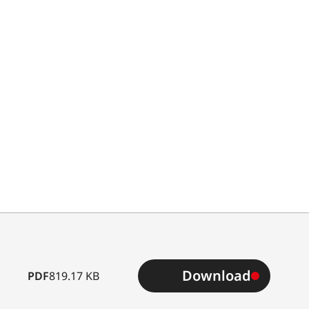
Download
PDF
819.17 KB