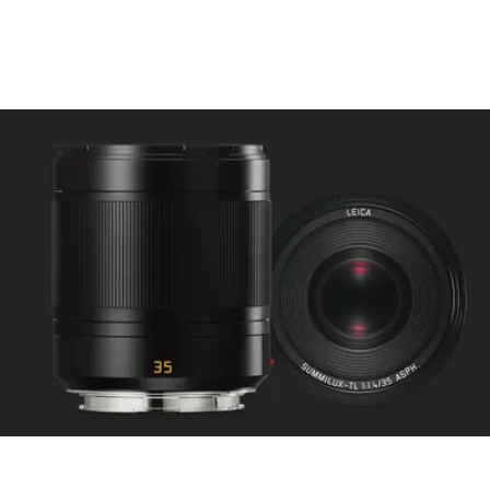
camera menu: Automatic
(AF) or manual (M), in AF
mode manual override
possible
at any times with setting dial
Focusing range: 0.4 m to ∞
Smallest object field/largest
scale: 220 x 147 mm/1:9.4
Aperture
Setting/Function:
Electronically controlled,
adjustment using dial on
camera, third values also
available
Lowest value: 16
Bayonet