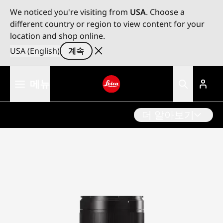
We noticed you're visiting from
USA
. Choose a
different country or region to view content for your
location and shop online.
USA (English)
계속
주
메뉴
요
콘
Leica logo - Home
텐
더 알아보기
츠
로
건
너
뛰
기