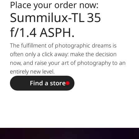
Leica L bayonet
Place your order now:
fitting
Summilux-TL 35
Filter mount/
Internal thread for E60
f/1.4 ASPH.
Lens hood
filters, filter mount does not
rotate,
external bayonet mount for
The fulfillment of photographic dreams is
lens hood (included)
often only a click away: make the decision
now, and raise your art of photography to an
Finish
Black/silver anodized
entirely new level.
Find a store
Dimensions
Length to bayonet mount:
and Weight
approx. 77/123 mm
(without/with
Largest diameter: approx.
lens hood)
70/81 mm
Weight: approx. 428/498 g