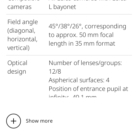
cameras
L bayonet
Field angle
45°/38°/26°, corresponding
(diagonal,
to approx. 50 mm focal
horizontal,
length in 35 mm format
vertical)
Optical
Number of lenses/groups:
design
12/8
Aspherical surfaces: 4
Position of entrance pupil at
infinity: -49.1 mm
Distance
Setting/Function:
setting
Electronically controlled
Show more
Mode selectable using