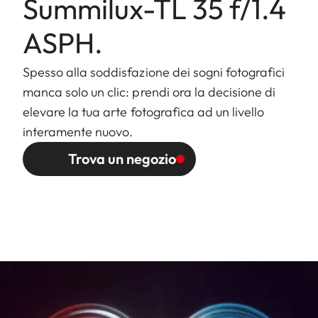
Summilux-TL 35 f/1.4
Attacco a
Baionetta Leica L
ASPH.
baionetta
Spesso alla soddisfazione dei sogni fotografici
Attacco
Filettatura interna per filtri
manca solo un clic: prendi ora la decisione di
filtro/paraluce
E60, l'attacco per filtro non
elevare la tua arte fotografica ad un livello
ruota, baionetta esterna per
interamente nuovo.
paraluce (fornito)
Trova un negozio
Finitura
Anodizzata nera/argento
Dimensioni e
Lunghezza fino alla baionetta:
peso
circa 77/123 mm
(senza/con
Diametro massimo: circa
paraluce)
70/81 mm
Peso: circa 428/498 g