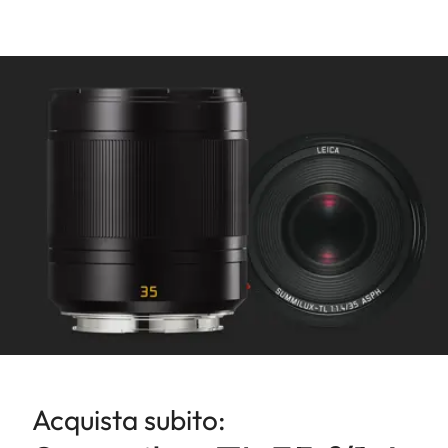
AF è possibile la correzione
manuale in qualsiasi momento
con l'apposita ghiera
Campo di messa a fuoco: da
0,4 m a ∞
Minimo campo
immagine/Massimo rapporto
di riproduzione: 220 x 147
mm/1:9,4
Aperture
Impostazione/Funzionamento:
Controllo elettronico,
regolazione tramite la ghiera
sulla fotocamera, disponibili
valori di un terzo
Acquista subito:
Valore minimo: 16