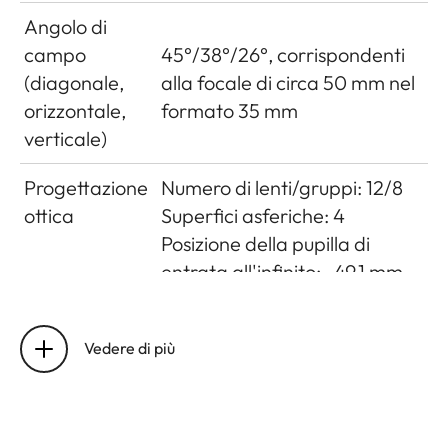
Angolo di
campo
45°/38°/26°, corrispondenti
(diagonale,
alla focale di circa 50 mm nel
orizzontale,
formato 35 mm
verticale)
Progettazione
Numero di lenti/gruppi: 12/8
ottica
Superfici asferiche: 4
Posizione della pupilla di
entrata all'infinito: -49,1 mm
Impostazione
Impostazione/Funzionamento:
della distanza
Controllo elettronico
Vedere di più
Modo selezionabile da menu
della fotocamera: Automatico
(AF) o manuale (M), in modo