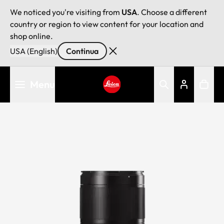
We noticed you're visiting from
USA
. Choose a different
country or region to view content for your location and
shop online.
USA (English)
Continua
Salta
Menu
al
contenuto
Leica logo - Home
principale