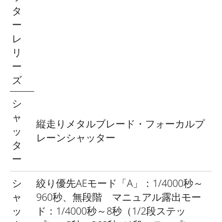
品
カーアダプター、リチウムイオンバッ
タ
テリー、キャリングストラップ、ボデ
ー
ィキャップ、ホットシューカバー
レ
リ
ー
ズ
シ
ャ
縦走りメタルブレード・フォーカルプ
ッ
レーンシャッター
タ
ー
シ
絞り優先AEモード「A」：1/4000秒～
ャ
960秒、無段階 マニュアル露出モー
ッ
ド：1/4000秒～8秒（1/2段ステッ