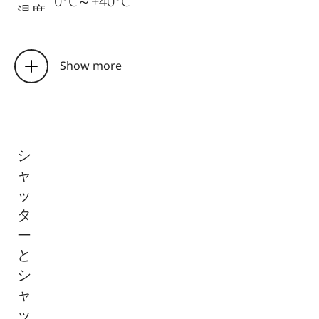
0°C～+40°C
温度
イン
アクセサリーシュー（ISO準拠）、電
ター
Show more
子ビューファインダー「ライカ ビソ
フェ
フレックス」（別売）用の接点付き
ース
寸法
シ
（幅
ャ
×高
約139×80×38.5mm
ッ
さ×
タ
奥
ー
行）
と
シ
質量
約660g（バッテリー含む）
ャ
付属
バッテリーチャージャー100～240V、
ッ