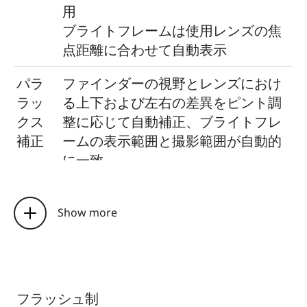
機
イルに記録（別売りアクセサリーの電
用
能
子ビューファインダー「ライカ ビゾフ
ブライトフレームは使用レンズの焦
レックス」使用時のみ使用可能（一部
点距離に合わせて自動表示
の国では当該国の法律によりGPS機能
パラ
ファインダーの視野とレンズにおけ
の使用が禁止されており、GPS機能が
ラッ
る上下および左右の差異をピント調
自動的に停止）
クス
整に応じて自動補正、ブライトフレ
Wi-
準拠規格：IEEE 802.11b/g/n（無線
補正
ームの表示範囲と撮影範囲が自動的
Fi
LAN標準プロトコル）に準拠 使用周
に一致
波数範囲：1～11ch 暗号化方式：Wi-
ブラ
撮影距離が2mのときに撮像素子（約
Fi準拠 WPA™/WPA2™ アクセス方
イト
35.8×23.9mm）で撮影される範囲を
Show more
式：インフラストラクチャーモード
フレ
表示
ーム
無限遠のときは、使用レンズの焦点
と撮
距離に応じて、ブライトフレームの
影範
表示よりも約7.3％（28mmレンズ）
フラッシュ制