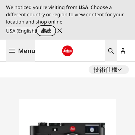
We noticed you're visiting from
USA
. Choose a
different country or region to view content for your
location and shop online.
USA (English)
継続
メ
Menu
イ
ン
Leica logo - Home
コ
技術仕様
ン
テ
ン
ツ
に
移
動