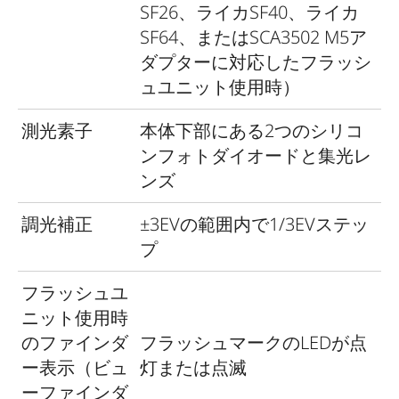
有効
SF26、ライカSF40、ライカ
50.6mm（基線長69.31mm×ファイ
基線
SF64、またはSCA3502 M5ア
ンダー倍率0.73倍）
長
ダプターに対応したフラッシ
ュユニット使用時）
測光素子
本体下部にある2つのシリコ
ンフォトダイオードと集光レ
ンズ
調光補正
±3EVの範囲内で1/3EVステッ
プ
フラッシュユ
ニット使用時
のファインダ
フラッシュマークのLEDが点
ー表示（ビュ
灯または点滅
ーファインダ