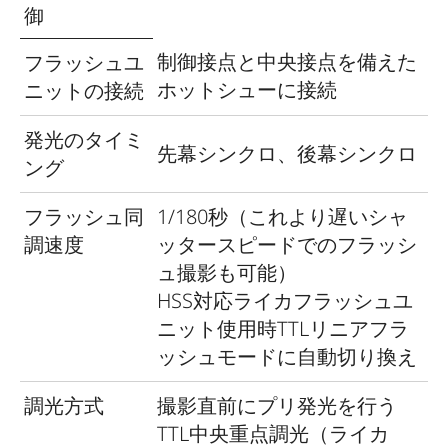
囲
～18％（135mmレンズ）広い範囲
御
を撮影
撮影距離が2mを下回るときは、ブラ
制御接点と中央接点を備えた
フラッシュユ
イトフレームの表示よりもわずかに
ホットシューに接続
ニットの接続
狭い範囲を撮影
発光のタイミ
先幕シンクロ、後幕シンクロ
ファ
ング
イン
0. 73倍（すべてのレンズ）
フラッシュ同
1/180秒（これより遅いシャ
ダー
調速度
ッタースピードでのフラッシ
倍率
ュ撮影も可能）
ピン
フォーカシング測距枠（ファインダ
HSS対応ライカフラッシュユ
ト合
ー中央部に明るい領域として表示）
ニット使用時TTLリニアフラ
わせ
を使用
ッシュモードに自動切り換え
スプリットイメージ式または二重像
調光方式
撮影直前にプリ発光を行う
合致式
TTL中央重点調光（ライカ