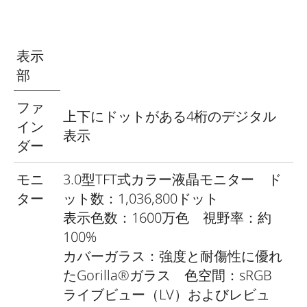
タ
滅・点灯、液晶モニターに残り時間を
イ
カウントダウン表示
マ
表示
ー
部
本
ファ
上下にドットがある4桁のデジタル
体
本体上部のメインスイッチを使用 一
イン
表示
電
定時間が経過した後に自動的にスタン
ダー
源
バイモードに移行する「オートパワー
の
オフ」を設定可能（移行までの時間は
モニ
3.0型TFT式カラー液晶モニター ド
オ
2分、5分、10分から選択可能、シャッ
ター
ット数：1,036,800ドット
ン/
ターレリーズボタンを軽く押すと「オ
表示色数：1600万色 視野率：約
オ
ートパワーオフ」状態を解除）
100%
フ
カバーガラス：強度と耐傷性に優れ
たGorilla®ガラス 色空間：sRGB
電
充電式リチウムイオンバッテリー（公
ライブビュー（LV）およびレビュ
源
称電圧7.4V、容量1300mAh）×1 最大