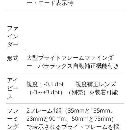
ー・モード表示時
充電電流DC 1000mA/7.4V、動作温
度：0°C～+40°C
ファ
バ
イン
ッ
ダー
テ
リ
定格入力：AC 100～240V（50/60Hz、
大型ブライトフレームファインダ
形式
ー
300mA、自動切換）、DC12V 1.3A 定
ー パララックス自動補正機能付き
チ
格出力：DC 7.4V, 1000mA/DC8.25V,
ャ
1100mA（最大）、動作温度：0°C～
アイ
視度：-0.5 dpt 視度補正レンズ
ー
+35°C
ピー
（-3～+3 dpt）（別売）を装着可能
ジ
ス
ャ
フレ
2フレーム1組（35mmと135mm、
ー
ーミ
28mmと90mm、50mmと75mm）
GPS
撮影場所の位置情報を画像のExifファ
ング
で表示されるブライトフレームを採