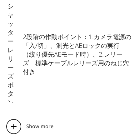
シ
ャ
ッ
タ
2段階の作動ポイント：1.カメラ電源の
ー
「入/切」、測光とAEロックの実行
レ
（絞り優先AEモード時）、2.レリー
リ
ズ 標準ケーブルレリーズ用のねじ穴
ー
付き
ズ
ボ
タ
ン
セ
ル
Show more
2秒または12秒 メインメニューで設
フ
定 作動中は本体正面のLED表示が点