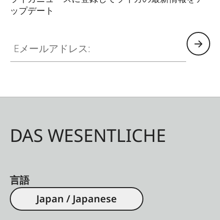
ファ
DNG™：40～60MB JPEG ：
ップデート
イル
(40MP)10-20 MB記録画素数や被写体
サイ
により異なる
Eメールアドレス:
ズ
バッ
ファ
2GB（10枚の連続撮影が可能）
メモ
リー
DAS WESENTLICHE
記録
SDメモリーカード（2GBまで）、
媒体
SDHCメモリーカード（32GBまで）、
SDXCメモリー
カード（512GBまで）
言語
表示
Japan / Japanese
ドイツ語、英語、フランス語、スペイ
言語
ン語、イタリア語、ポルトガル語、日