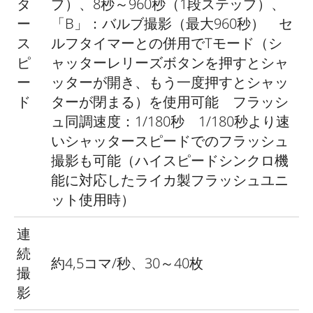
タ
プ）、8秒～960秒（1段ステップ）、
ー
「B」：バルブ撮影（最大960秒） セ
ス
ルフタイマーとの併用でTモード（シ
ピ
ャッターレリーズボタンを押すとシャ
ー
ッターが開き、もう一度押すとシャッ
ド
ターが閉まる）を使用可能 フラッシ
ュ同調速度：1/180秒 1/180秒より速
いシャッタースピードでのフラッシュ
撮影も可能（ハイスピードシンクロ機
能に対応したライカ製フラッシュユニ
ット使用時）
連
続
約4,5コマ/秒、30～40枚
撮
影