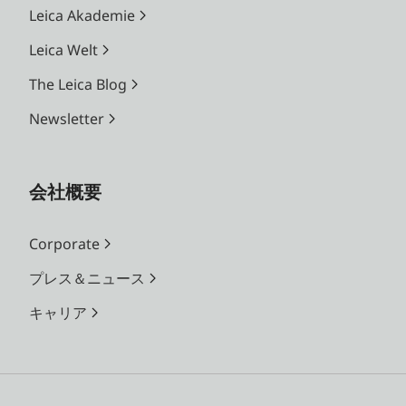
ISO
ISO 100～50000相当（ISO 200から
Leica Akademie
感度
1/3段ステップ）、設定方法：マニュ
Leica Welt
アル、オート
The Leica Blog
露出
絞り優先AEモード「A」：設定した絞
Newsletter
モー
り値に応じてシャッタースピードを自
ド
動設定、
マニュアル露出モード：絞り値とシャ
会社概要
ッタースピードを手動で設定
Corporate
プレス＆ニュース
キャリア