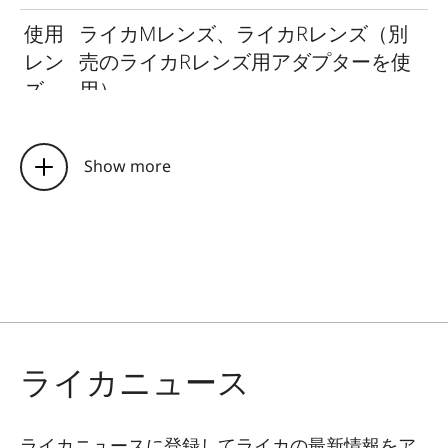
使用
ライカMレンズ、ライカRレンズ（別
レン
売のライカRレンズ用アダプターを使
ズ
用）
撮像
CMOSイメージセンサー、サイズ：約
素子
24 x 36mm
Show more
画像
DNG™：7864×5200画素（4089万画
解像
素）
度
JPEG：7840×5184画素（4064万画
素）、5472×3648画素（2000万画
素）、2976×1984画素（600万画素）
ライカニュース
記録
DNG™（RAW、14ビット、ロスレス圧
形式
縮）、JPEG（8ビット）
ライカニュースに登録してライカの最新情報をア