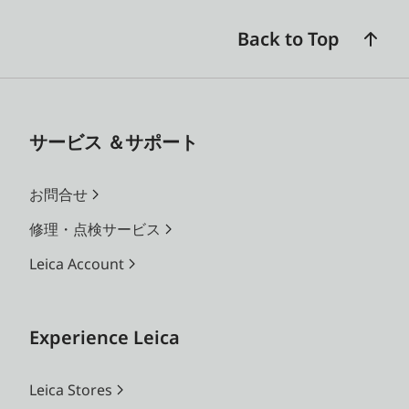
本語、中国語（繁体字）、中国語（簡
体字）、ロシア語、韓国語
Back to Top
測光
実絞りによるTTL測光
方式
サービス ＆サポート
測光
測光素子による測光（シャッター先幕
方法
のホワイトブレードに反射した光を測
お問合せ
光）：中央重点測光、撮像素子による
測光：中央重点測光、マルチ測光、ス
修理・点検サービス
ポット測光
Leica Account
測光
常温常湿でISO100のとき、EV-1～
範囲
20（絞り値：f1～f32） 測光範囲を
Experience Leica
下回る場合は、ファインダー内で三角
形のLEDが点滅
Leica Stores