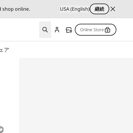
d shop online.
USA (English)
継続
Online Store
ェア