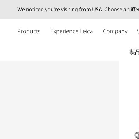
We noticed you're visiting from
USA
. Choose a diff
メ
イ
Products
Experience Leica
Company
ン
コ
製
ン
テ
ン
ツ
に
移
動