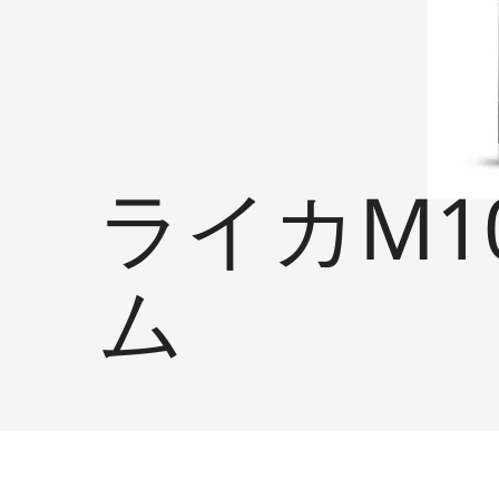
ライカM1
ム