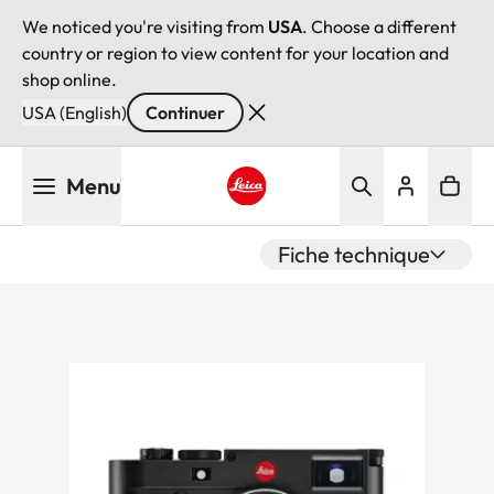
We noticed you're visiting from
USA
. Choose a different
country or region to view content for your location and
shop online.
USA (English)
Continuer
Aller
Menu
au
contenu
Leica logo - Home
principal
Fiche technique