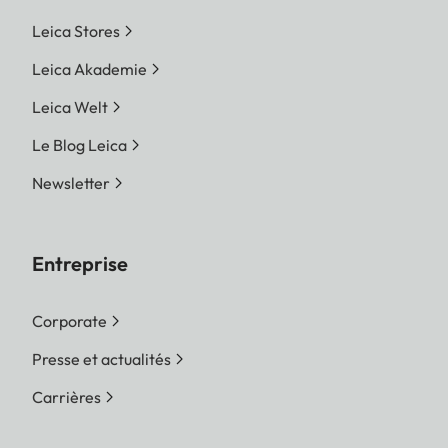
inférieures à la plage de
Leica Stores
mesure
Leica Akademie
Plage de
ISO 100 jusqu'à ISO
Leica Welt
sensibilité
50.000, réglable par
Le Blog Leica
incrément de 1/3 ISO,
choix de réglage
Newsletter
automatique ou manuel
Modes
Au choix, automatisme
Entreprise
d'exposition
par priorité au
diaphragme (A) pour
Corporate
commande automatique
Presse et actualités
de la vitesse d‘obturation
ou,
Carrières
mode entièrement manuel