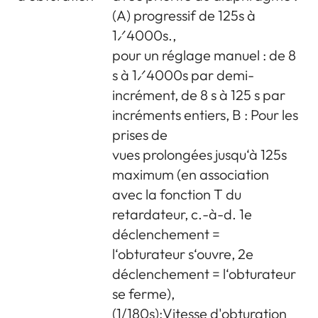
varie sur certains marchés
(A) progressif de 125s à
à l'export) et 1 câble de
1⁄4000s.,
chargement de voiture,
pour un réglage manuel : de 8
batterie lithium-ion,
s à 1⁄4000s par demi-
courroie, étui à baïonnette,
incrément, de 8 s à 125 s par
étui pour sabot d'accessoire
incréments entiers, B : Pour les
prises de
vues prolongées jusqu‘à 125s
maximum (en association
avec la fonction T du
retardateur, c.-à-d. 1e
déclenchement =
l‘obturateur s‘ouvre, 2e
déclenchement = l‘obturateur
se ferme),
(1/180s):Vitesse d'obturation