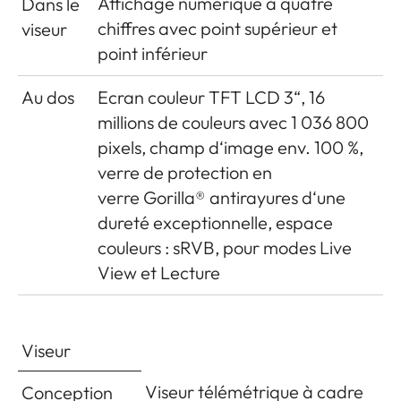
clignotante sur le devant de
Affichage numérique à quatre
Dans le
l‘appareil photo ainsi
chiffres avec point supérieur et
viseur
qu‘affichage correspondant
point inférieur
à l‘écran)
Au dos
Ecran couleur TFT LCD 3“, 16
Mise en
Avec l‘interrupteur principal
millions de couleurs avec 1 036 800
marche /
sur le volet de protection de
pixels, champ d‘image env. 100 %,
Arrêt de
l‘appareil photo, au choix
verre de protection en
l‘appareil
arrêt automatique de
verre Gorilla® antirayures d‘une
photo
l‘appareil photo
dureté exceptionnelle, espace
après environ 2-5-10 minutes,
couleurs : sRVB, pour modes Live
réactivation par le
View et Lecture
déclencheur
Alimentation
1 batterie lithium-ion, tension
Viseur
nominale 7,4 V, capacité 1300
mAh ; courant
Viseur télémétrique à cadre
Conception