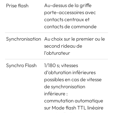
(28mm) à 18% (135mm) de
Au-dessus de la griffe
Prise flash
802.11b/g/n (protocole WLAN
plus que ce qui
porte-accessoires avec
standard),
est affiché par les cadres
contacts centraux et
canal 1-11, méthode de
lumineux ; en revanche, il
contacts de commande
cryptage : cryptage WPA™/
enregistre un peu moins pour
WPA2™ compatible WiFi,
Synchronisation
Au choix sur le premier ou le
une distance réglée à moins
méthode d‘accès : mode
second rideau de
de 2m
infrastructure
l‘obturateur
Grossissement
(pour toutes les focales) 0.73
Synchro Flash
1/180 s; vitesses
x
d‘obturation inférieures
Télémètre à
Mise au point par la méthode
possibles en cas de vitesse
large base
du télémètre à coïncidence
de synchronisation
ou par stigmomètre au milieu
inférieure :
de la visée transmise comme
commutation automatique
champ clair
sur Mode flash TTL linéaire