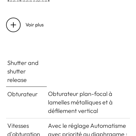
fonctionnement
Interfaces
Accessoire ISO avec
contacts supplémentaires
Voir plus
pour le viseur Visoflex
(disponible en accessoire)
Dimensions
Shutter and
(Largeur x
approx. 139 x 38.5 x 80mm
shutter
profondeur x
release
hauteur)
Obturateur plan-focal à
Obturateur
Poids
approx. 660g (avec
lamelles métalliques et à
batterie)
défilement vertical
Contenu de
Chargeur 100-240V avec 2
Vitesses
Avec le réglage Automatisme
livraison
câbles secteur (Euro, USA,
d'obturation
avec priorité au diaphragme :