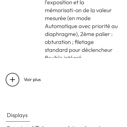
l‘exposition et la
mémorisati-on de la valeur
mesurée (en mode
Automatique avec priorité au
diaphragme), 2ème palier :
obturation ; filetage
standard pour déclencheur
flexible intégré.
Retardateur
Temps préliminaire de 2s
(avec Automatisme avec
Voir plus
priorité au diaphragme ou
réglage manuel de
l‘exposition) ou 12s au choix
(réglable à partir du menu,
Displays
diode électroluminescente