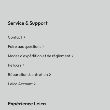
Mesure de
Mesure de l‘exposition à
l'exposition
travers l‘objectif (TTL), à
ouverture réelle
Service & Support
Méthode de
Lumière réfléchie par les
Contact
mesure
lames du rideau à 1 volet
Foire aux questions
sur la cellule de mesure
Modes d'expédition et de réglement
Plage de mesure
A température ambiante
Retours
et humidité normale pour
ISO 200, à ouverture 1.0
Réparation & entretien
EV-2 jusqu'à EV19 à
Leica Account
ouverture 32. Le
clignotement de la LED de
gauche dans le viseur
Expérience Leica
indique des valeurs