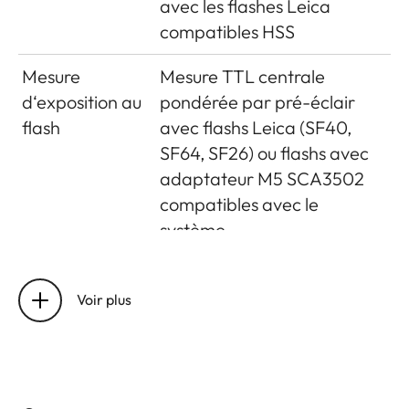
avec les flashes Leica
Base de
50,6mm (base de mesure
compatibles HSS
mesure
mécanique 69,31mm x
effective
grossissement du viseur 0,73)
Mesure
Mesure TTL centrale
d‘exposition au
pondérée par pré-éclair
flash
avec flashs Leica (SF40,
SF64, SF26) ou flashs avec
adaptateur M5 SCA3502
compatibles avec le
système
Cellule de
2 photodiodes au silicium
mesure de flash
avec lentille convergente
Voir plus
situées au fond de l‘appareil
Correction
d‘exposition au
± 3 IL par paliers de 1/3 d‘IL