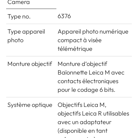
Camera
flash
6376
Type no.
Affichages en
mode flash
Type appareil
Appareil photo numérique
Avec LED symbole de flash
(dans le viseur
photo
compact à visée
uniquement)
télémétrique
Monture objectif
Monture d‘objectif
Baïonnette Leica M avec
contacts électroniques
pour le codage 6 bits.
Système optique
Objectifs Leica M,
objectifs Leica R utilisables
avec un adaptateur
(disponible en tant