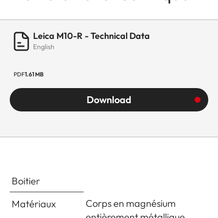
Leica M10-R - Technical Data
English
PDF
1.61 MB
Download
Boitier
Corps en magnésium
Matériaux
entièrement métallique