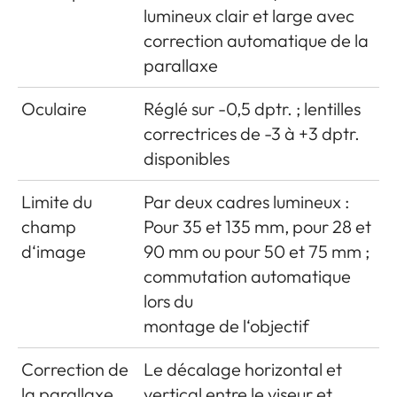
maximal/tension maximale :
lumineux clair et large avec
courant continu 1000
correction automatique de la
mA, 7,4 V ; n° de modèle : B-
parallaxe
SCL5, fabricant : PT. VARTA
Oculaire
Réglé sur -0,5 dptr. ; lentilles
Micro batterie, fabriquée en
correctrices de -3 à +3 dptr.
Indonésie
disponibles
Chargeur
Entrées : courant alternatif
Limite du
Par deux cadres lumineux :
100-240 V, 50/60 Hz, 300
champ
Pour 35 et 135 mm, pour 28 et
mA, commutation
d‘image
90 mm ou pour 50 et 75 mm ;
automatique, ou courant
commutation automatique
continu 12 V, 1,3 A ;
lors du
sortie : valeur nominale du
montage de l‘objectif
courant continu 7,4 V, 1000
mA / max. 8,25 V, 1100 mA ;
Correction de
Le décalage horizontal et
n° de modèle : B-SCL5,
la parallaxe
vertical entre le viseur et