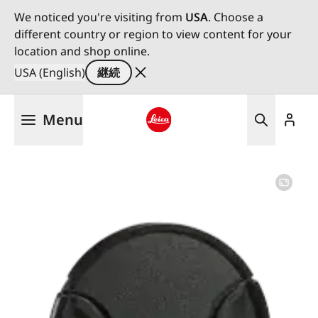
We noticed you're visiting from
USA
. Choose a
different country or region to view content for your
location and shop online.
USA (English)
継続
メ
Menu
イ
ン
Leica logo - Home
コ
ン
テ
ン
ツ
に
移
動