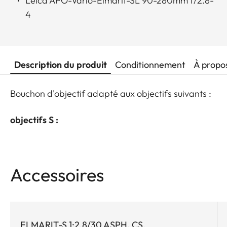
Leica APO-Vario-Elmarit-SL 90-280mm f/2.8-
4
Description du produit
Conditionnement
À propo
Bouchon d'objectif adapté aux objectifs suivants :
objectifs S :
Accessoires
ELMARIT-S 1:2.8/30 ASPH. CS.