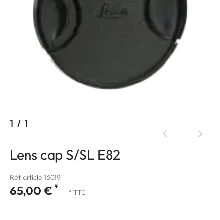
1
/
1
Lens cap S/SL E82
Réf article 16019
*
65,00 €
* TTC