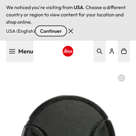
We noticed you're visiting from
USA
. Choose a different
country or region to view content for your location and
shop online.
USA (English)
Continuer
Aller
Menu
au
contenu
Leica logo - Home
principal