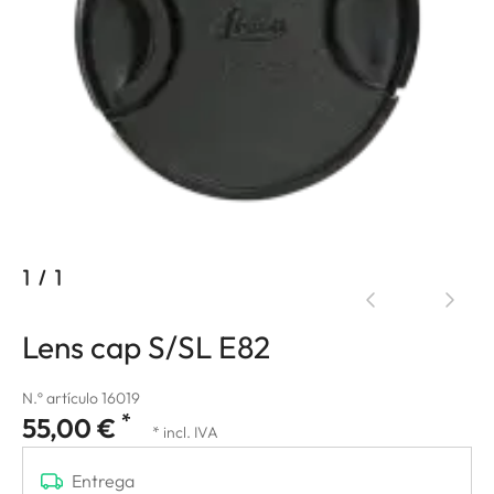
1
/
1
Lens cap S/SL E82
N.º artículo 16019
*
55,00 €
* incl. IVA
Entrega