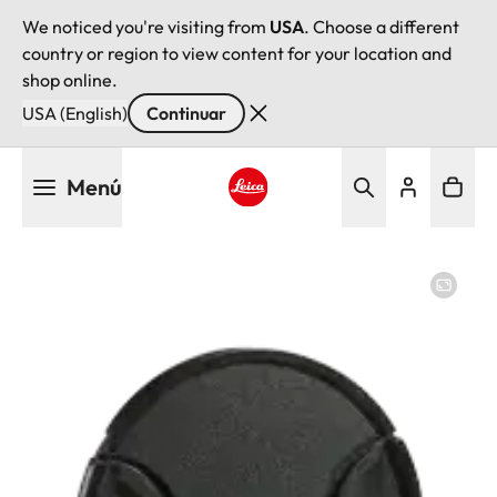
We noticed you're visiting from
USA
. Choose a different
country or region to view content for your location and
shop online.
USA (English)
Continuar
Pasar
Menú
al
contenido
Leica logo - Home
principal