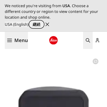
We noticed you're visiting from
USA
. Choose a
different country or region to view content for your
location and shop online.
USA (English)
継続
メ
Menu
イ
ン
Leica logo - Home
コ
ン
テ
ン
ツ
に
移
動