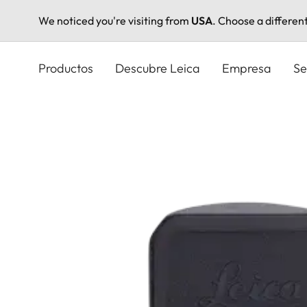
We noticed you're visiting from
USA
. Choose a differen
Pasar
al
Productos
Descubre Leica
Empresa
Se
contenido
principal