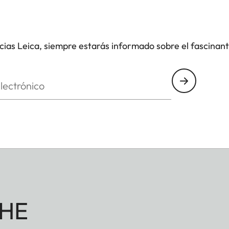
icias Leica, siempre estarás informado sobre el fascinan
nico
HE