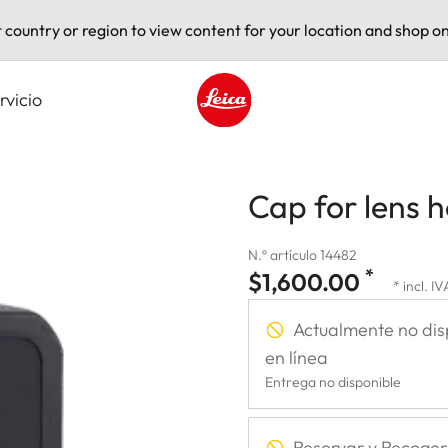
t country or region to view content for your location and shop on
rvicio
Leica logo - Home
Cap for lens 
N.º artículo 14482
*
$1,600.00
* incl. IV
Actualmente no dis
en línea
Entrega no disponible
Reservar y Recoger