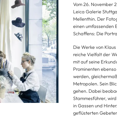
Vom 26. November 20
Leica Galerie Stuttga
Mellenthin. Der Fotog
einen umfassenden E
Schaffens: Die Portr
Die Werke von Klaus 
reiche Vielfalt der 
mit auf seine Erkund
Prominenten ebenso w
werden, gleichermaß
Metropolen. Sein Blic
gehen. Dabei beobac
Stammesführer, wird m
in Gassen und Hinte
geflüsterten Gebeten