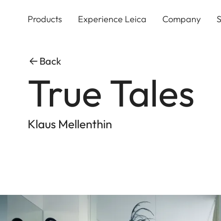
Skip
to
Products
Experience Leica
Company
S
main
content
Back
True Tales
Klaus Mellenthin