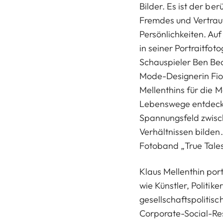
Bilder. Es ist der be
Fremdes und Vertrau
Persönlichkeiten. Au
in seiner Portraitfot
Schauspieler Ben Bec
Mode-Designerin Fion
Mellenthins für die 
Lebenswege entdeckt 
Spannungsfeld zwis
Verhältnissen bilden.
Fotoband „True Tales 
Klaus Mellenthin port
wie Künstler, Politik
gesellschaftspolitis
Corporate-Social-Re