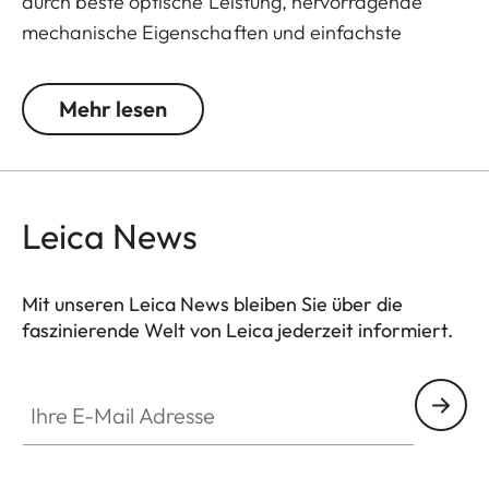
durch beste optische Leistung, hervorragende
mechanische Eigenschaften und einfachste
Handhabung. Dank der bewährten Leica Optik
bietet das Trinovid HD sehr gute Kontraste, eine
Mehr lesen
optimale Farbwiedergabe und eine sehr gute
Lichttransmission. Die Gummiarmierung macht
das Fernglas unvergleichlich widerstandsfähig und
bietet perfekten Gripp bei allen
Leica News
Wetterbedingungen.
Mit unseren Leica News bleiben Sie über die
faszinierende Welt von Leica jederzeit informiert.
Ihre E-Mail Adresse