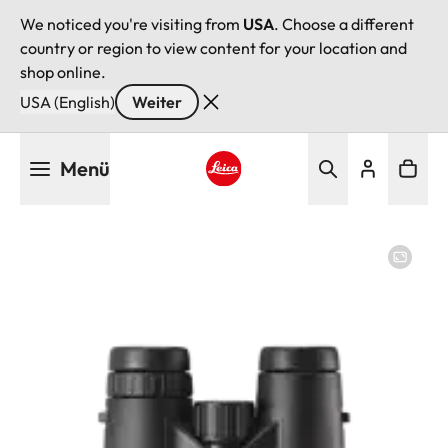
We noticed you're visiting from
USA
. Choose a different
country or region to view content for your location and
shop online.
USA (English)
Weiter
Direkt
Menü
zum
Inhalt
Leica logo - Home