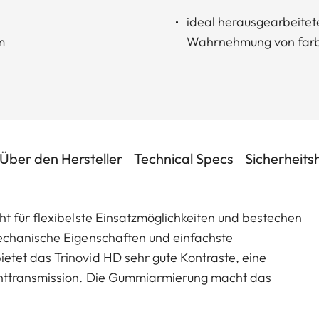
ideal herausgearbeitete
m
Wahrnehmung von farbl
Über den Hersteller
Technical Specs
Sicherheits
t für flexibelste Einsatzmöglichkeiten und bestechen
echanische Eigenschaften und einfachste
tet das Trinovid HD sehr gute Kontraste, eine
chttransmission. Die Gummiarmierung macht das
ietet perfekten Gripp bei allen Wetterbedingungen.