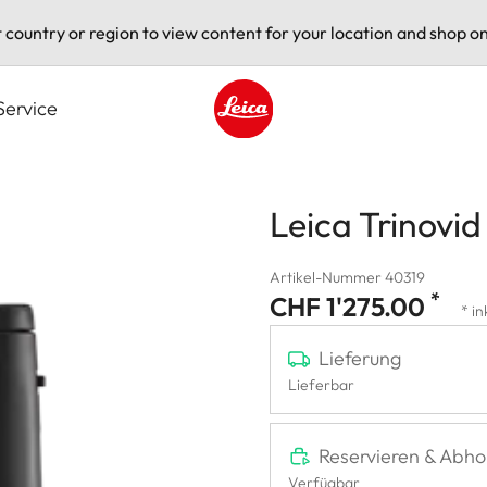
t country or region to view content for your location and shop on
Service
Leica logo - Home
Leica Trinovi
Artikel-Nummer 40319
*
CHF 1'275.00
* in
Lieferung
Lieferbar
Reservieren & Abho
Verfügbar