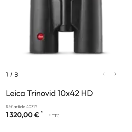
1
/
3
Leica Trinovid 10x42 HD
Réf article 40319
*
1 320,00 €
* TTC