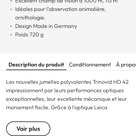
Excellent champ de vision à 1000 m, 113 m
Idéales pour l'observation animalière,
ornithologie.
Design Made in Germany
Poids 720 g
Description du produit
Conditionnement
À propo
Les nouvelles jumelles polyvalentes Trinovid HD 42
impressionnent par leurs performances optiques
exceptionnelles, leur excellente mécanique et leur
maniement facile. Grâce à l'optique Leica
éprouvée, les Trinovid offrent des contrastes de
premier ordre, une fidélité optimale des couleurs et
Voir plus
une fine transmission de la lumière. Le