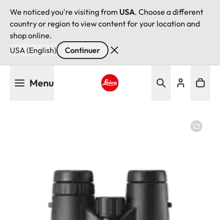
We noticed you're visiting from
USA
. Choose a different
country or region to view content for your location and
shop online.
USA (English)
Continuer
Aller
Menu
au
contenu
Leica logo - Home
principal