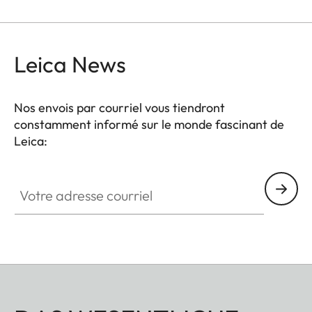
robuste revêtement en caoutchouc rend ces
jumelles incroyablement endurantes et offre une
prise en main parfaite par tous les temps.
Leica News
Nos envois par courriel vous tiendront
constamment informé sur le monde fascinant de
Leica:
Votre adresse courriel