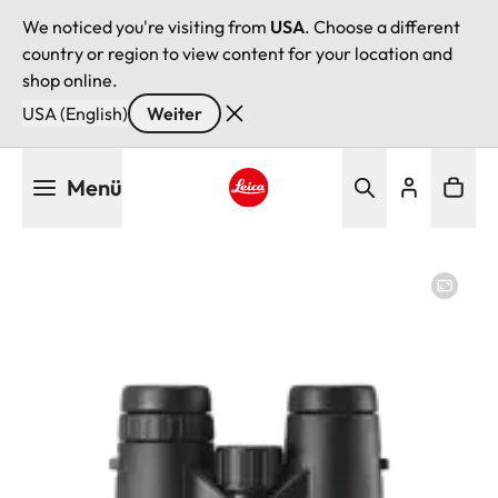
We noticed you're visiting from
USA
. Choose a different
country or region to view content for your location and
shop online.
USA (English)
Weiter
Direkt
Menü
zum
Inhalt
Leica logo - Home