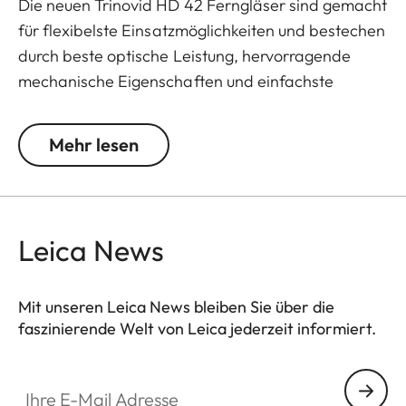
Die neuen Trinovid HD 42 Ferngläser sind gemacht
für flexibelste Einsatzmöglichkeiten und bestechen
durch beste optische Leistung, hervorragende
mechanische Eigenschaften und einfachste
Handhabung. Dank der bewährten Leica Optik
bietet das Trinovid HD sehr gute Kontraste, eine
Mehr lesen
optimale Farbwiedergabe und eine sehr gute
Lichttransmission. Die Gummiarmierung macht
das Fernglas unvergleichlich widerstandsfähig und
bietet perfekten Gripp bei allen
Leica News
Wetterbedingungen.
Mit unseren Leica News bleiben Sie über die
faszinierende Welt von Leica jederzeit informiert.
Ihre E-Mail Adresse