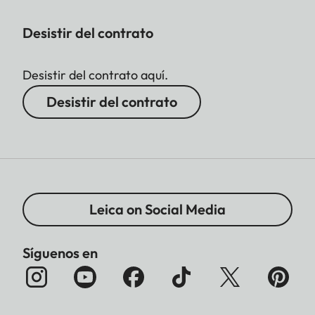
AquaDura® en las lentes
Desistir del contrato
externas. Hasta 4 m/13 ft
Relleno de
Desistir del contrato aquí.
Si
nitrógeno
Desistir del contrato
Dimensiones
117 x 140 x 65 mm
(Ancho x A x P)
Peso
aprox. 730 g
Leica on Social Media
Síguenos en