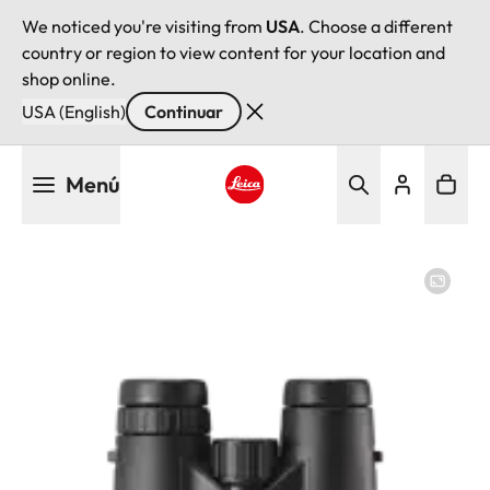
We noticed you're visiting from
USA
. Choose a different
country or region to view content for your location and
shop online.
USA (English)
Continuar
Pasar
Menú
al
contenido
Leica logo - Home
principal