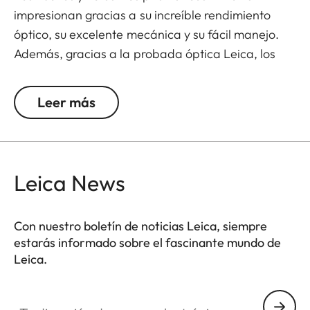
impresionan gracias a su increíble rendimiento
óptico, su excelente mecánica y su fácil manejo.
Además, gracias a la probada óptica Leica, los
Trinovid ofrecen contrastes nítidos, una fidelidad
de color óptima y una excelente transmisión de luz.
Leer más
El resistente revestimiento de goma hace que
estos prismáticos sean muy resistentes y que
ofrezcan un agarre perfecto, sin importar las
condiciones climáticas. El paquete lo completa el
Leica News
inteligente sistema de transporte de neopreno, el
cual garantiza un transporte cómodo, acceso fácil
Con nuestro boletín de noticias Leica, siempre
y almacenamiento seguro. Estos prismáticos
estarás informado sobre el fascinante mundo de
Trinovid de tamaño completo vienen además con
Leica.
una práctica correa que no solo sirve para
transportarlos, sino que también sirve como una
Tu dirección de correo electrónico
bolsa o arnés para los prismáticos. Además, los