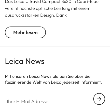
Das Leica Ultravid Compact 8x20 in Capri-Blau
vereint höchste optische Leistung mit einem
ausdrucksstarken Design. Dank
präzisionsgefertigter Leica Linsen erleben Sie
außergewöhnliche Farbbrillanz, gestochen scharfe
Mehr lesen
Details und eine beeindruckende Bildqualität –
selbst bei schwierigen Lichtverhältnissen.
Mit einem Nahfokusbereich von nur 1,80 Metern
Leica News
entgeht Ihnen kein Detail. Das kompakte, robuste
Aluminiumgehäuse mit hochwertiger Belederung
liegt angenehm in der Hand und passt in jede
Mit unseren Leica News bleiben Sie über die
faszinierende Welt von Leica jederzeit informiert.
Tasche – perfekt für stilbewusste Kosmopoliten,
Naturliebhaber und Kulturbegeisterte.
Ihre E-Mail Adresse