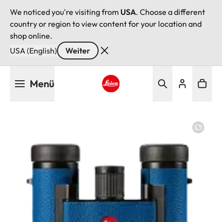
We noticed you're visiting from
USA
. Choose a different
country or region to view content for your location and
shop online.
USA (English)
Weiter
Direkt
Menü
zum
Inhalt
Leica logo - Home