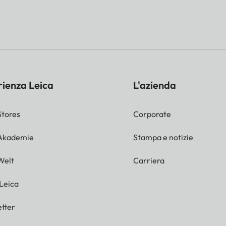
rienza Leica
L'azienda
Stores
Corporate
 Akademie
Stampa e notizie
Welt
Carriera
 Leica
tter