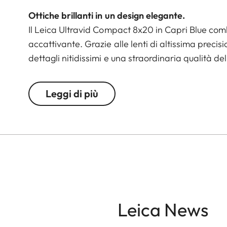
Ottiche brillanti in un design elegante.
Il Leica Ultravid Compact 8x20 in Capri Blue comb
accattivante. Grazie alle lenti di altissima precisi
dettagli nitidissimi e una straordinaria qualità d
illuminazione.
Leggi di più
Con una messa a fuoco ravvicinata di soli 1,80 me
ma robusto, il suo corpo in alluminio con finitur
facilmente in qualsiasi tasca: perfetto per gli espl
e chiunque abbia interessi culturali.
Leica News