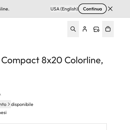
line.
USA (English)
Continua
d Compact 8x20 Colorline,
A
nto
disponibile
mesi