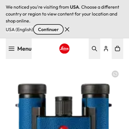
We noticed you're visiting from
USA
. Choose a different
country or region to view content for your location and
shop online.
USA (English)
Continuer
Aller
Menu
au
contenu
Leica logo - Home
principal