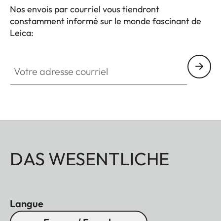
habillé d‘un superbe cuir offre une prise en mains
Nos envois par courriel vous tiendront
constamment informé sur le monde fascinant de
très agréable et se glisse dans toutes les poches –
Leica:
parfait pour les cosmopolites, les naturalistes et les
amateurs de culture qui attachent de l‘importance
Votre adresse courriel
au style.
DAS WESENTLICHE
Langue