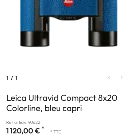
1
/
1
Leica Ultravid Compact 8x20
Colorline, bleu capri
Réf article 40622
*
1 120,00 €
* TTC