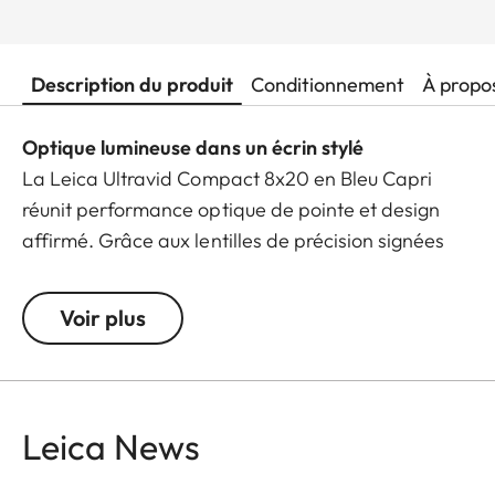
Description du produit
Conditionnement
À propo
Optique lumineuse dans un écrin stylé
La Leica Ultravid Compact 8x20 en Bleu Capri
réunit performance optique de pointe et design
affirmé. Grâce aux lentilles de précision signées
Leica, vous profitez d‘images aux couleurs
éclatantes, de détails absolument nets et d‘une
Voir plus
qualité d‘image impressionnante – même dans de
mauvaises conditions de luminosité.
Avec une distance minimale de mise au point d‘à
Leica News
peine 1,80 mètre, aucun détail ne vous échappe.
Le châssis en aluminium compact et robuste