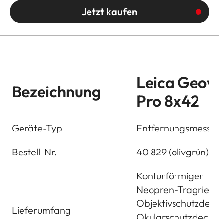
Jetzt kaufen
Leica Geov
Bezeichnung
Pro 8x42
Geräte-Typ
Entfernungsmesse
Bestell-Nr.
40 829 (olivgrün)
Konturförmiger
Neopren-Tragriem
Objektivschutzdeck
Lieferumfang
Okularschutzdeckel