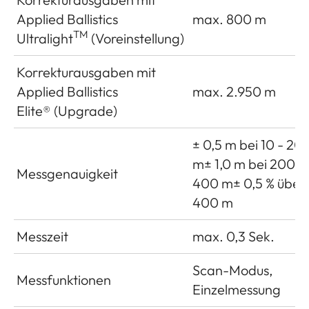
Applied Ballistics
max. 800 m
TM
Ultralight
(Voreinstellung)
Korrekturausgaben mit
Applied Ballistics
max. 2.950 m
Elite® (Upgrade)
± 0,5 m bei 10 - 20
m± 1,0 m bei 200 -
Messgenauigkeit
400 m± 0,5 % über
400 m
Messzeit
max. 0,3 Sek.
Scan-Modus,
Messfunktionen
Einzelmessung