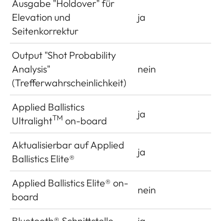
Ausgabe "Holdover" für
Elevation und
ja
Seitenkorrektur
Output "Shot Probability
Analysis"
nein
(Trefferwahrscheinlichkeit)
Applied Ballistics
ja
TM
Ultralight
on-board
Aktualisierbar auf Applied
ja
Ballistics Elite®
Applied Ballistics Elite® on-
nein
board
Bluetooth® Schnittstelle
ja