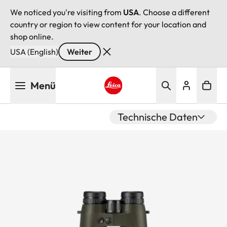
We noticed you're visiting from
USA
. Choose a different
country or region to view content for your location and
shop online.
USA (English)
Weiter
Direkt
Menü
zum
Inhalt
Leica logo - Home
Technische Daten