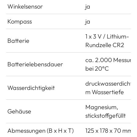
Winkelsensor
ja
Kompass
ja
1 x 3 V / Lithium-
Batterie
Rundzelle CR2
ca. 2.000 Messun
Batterielebensdauer
bei 20°C
druckwasserdicht b
Wasserdichtigkeit
m Wassertiefe
Magnesium,
Gehäuse
stickstoffgefüllt
Abmessungen (B x H x T)
125 x 178 x 70 mm