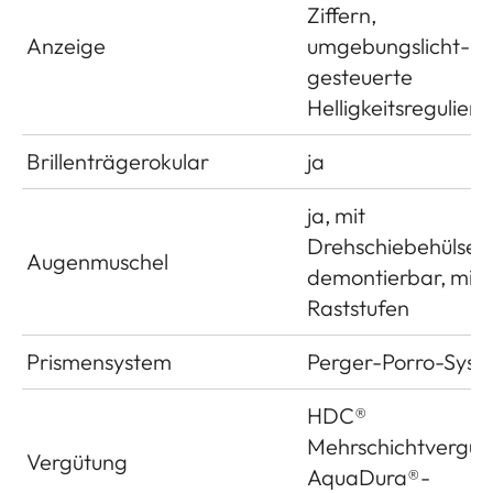
Ziffern,
Anzeige
umgebungslicht­
gesteuerte
Helligkeitsregulier
Brillenträgerokular
ja
ja, mit
Drehschiebehülse,
Augenmuschel
demontierbar, mit 
Raststufen
Prismensystem
Perger-Porro-Syst
HDC®
Mehrschichtvergüt
Vergütung
AquaDura®-