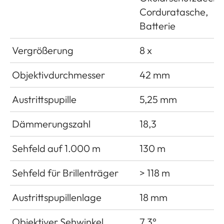
Corduratasche,
Batterie
Vergrößerung
8 x
Objektivdurchmesser
42 mm
Austrittspupille
5,25 mm
Dämmerungszahl
18,3
Sehfeld auf 1.000 m
130 m
Sehfeld für Brillenträger
> 118 m
Austrittspupillenlage
18 mm
Objektiver Sehwinkel
7,3°