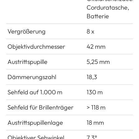
Corduratasche,
Batterie
Vergrößerung
8 x
Objektivdurchmesser
42 mm
Austrittspupille
5,25 mm
Dämmerungszahl
18,3
Sehfeld auf 1.000 m
130 m
Sehfeld für Brillenträger
> 118 m
Austrittspupillenlage
18 mm
Objektiver Sehwinkel
7,3°