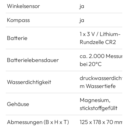
Winkelsensor
ja
Kompass
ja
1 x 3 V / Lithium-
Batterie
Rundzelle CR2
ca. 2.000 Messun
Batterielebensdauer
bei 20°C
druckwasserdicht b
Wasserdichtigkeit
m Wassertiefe
Magnesium,
Gehäuse
stickstoffgefüllt
Abmessungen (B x H x T)
125 x 178 x 70 mm