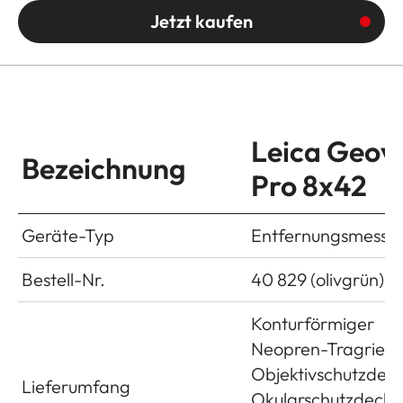
Jetzt kaufen
Leica Geov
Bezeichnung
Pro 8x42
Geräte-Typ
Entfernungsmesse
Bestell-Nr.
40 829 (olivgrün)
Konturförmiger
Neopren-Tragriem
Objektivschutzdeck
Lieferumfang
Okularschutzdeckel