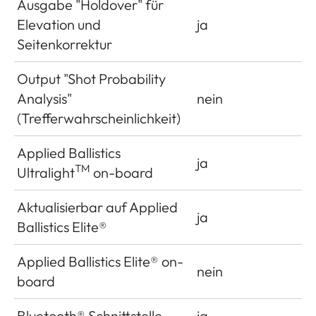
Ausgabe "Holdover" für
Elevation und
ja
Seitenkorrektur
Output "Shot Probability
Analysis"
nein
(Trefferwahrscheinlichkeit)
Applied Ballistics
ja
TM
Ultralight
on-board
Aktualisierbar auf Applied
ja
Ballistics Elite®
Applied Ballistics Elite® on-
nein
board
Bluetooth® Schnittstelle
ja