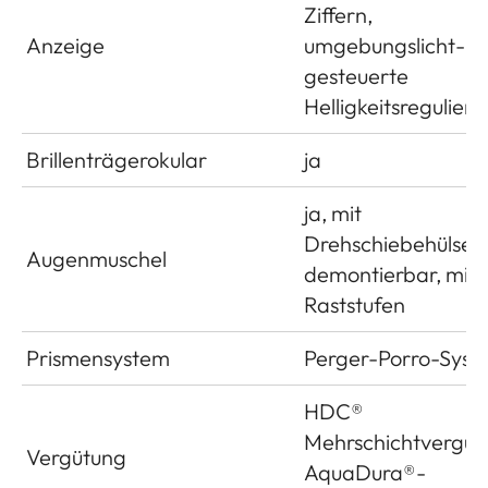
Ziffern,
Anzeige
umgebungslicht­
gesteuerte
Helligkeitsregulier
Brillenträgerokular
ja
ja, mit
Drehschiebehülse,
Augenmuschel
demontierbar, mit 
Raststufen
Prismensystem
Perger-Porro-Syst
HDC®
Mehrschichtvergüt
Vergütung
AquaDura®-