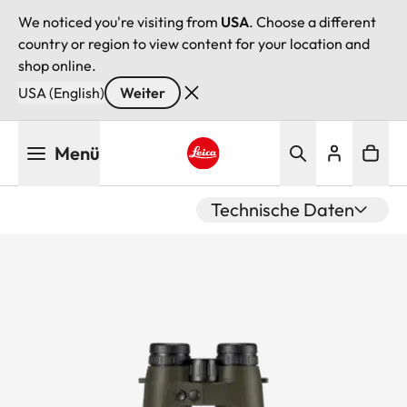
We noticed you're visiting from
USA
. Choose a different
country or region to view content for your location and
shop online.
USA (English)
Weiter
Direkt
Menü
zum
Inhalt
Leica logo - Home
Technische Daten