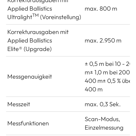
Applied Ballistics
max. 800 m
TM
Ultralight
(Voreinstellung)
Korrekturausgaben mit
Applied Ballistics
max. 2.950 m
Elite® (Upgrade)
± 0,5 m bei 10 - 20
m± 1,0 m bei 200 -
Messgenauigkeit
400 m± 0,5 % über
400 m
Messzeit
max. 0,3 Sek.
Scan-Modus,
Messfunktionen
Einzelmessung