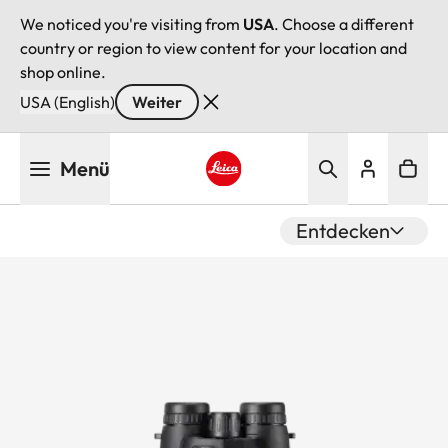
We noticed you're visiting from
USA
. Choose a different
country or region to view content for your location and
shop online.
USA (English)
Weiter
Direkt
Menü
zum
Inhalt
Leica logo - Home
Entdecken