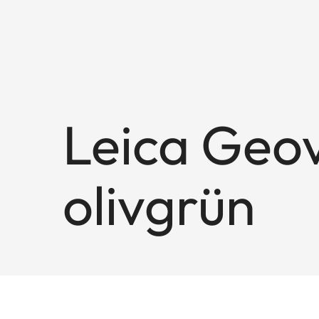
Leica Geov
olivgrün