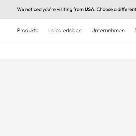
We noticed you're visiting from
USA
. Choose a differen
Direkt
zum
Produkte
Leica erleben
Unternehmen
Inhalt