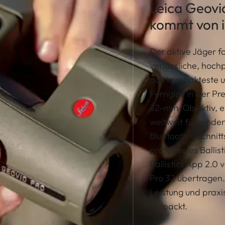
Leica Geovi
kommt von i
Der aktive Jäger f
verlässliche, hoch
das kompakteste u
Fernglas in der Pr
32-mm-Objektiv, ei
weltweit führenden
Bluetooth®-Schnitt
präferiertes Ballis
Ballistics App 2.0 
Pro 32 übertragen.
Leistung und praxis
verpackt.