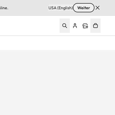
line.
USA (English)
Weiter