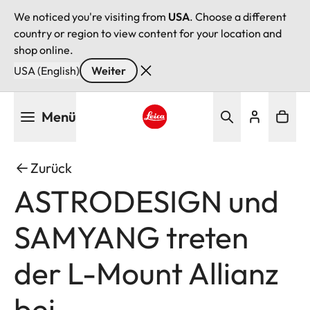
We noticed you're visiting from
USA
. Choose a different
country or region to view content for your location and
shop online.
USA (English)
Weiter
Direkt
Menü
zum
Inhalt
Leica logo - Home
Zurück
ASTRODESIGN und
SAMYANG treten
der L-Mount Allianz
bei