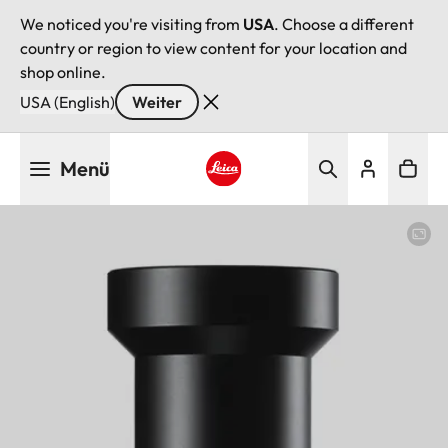
We noticed you're visiting from
USA
. Choose a different
country or region to view content for your location and
shop online.
USA (English)
Weiter
Direkt
Menü
zum
Inhalt
Leica logo - Home