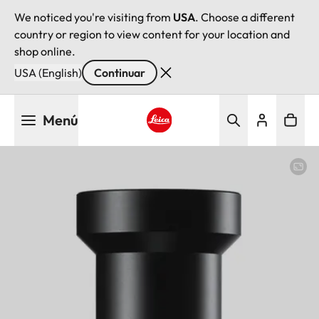
We noticed you're visiting from
USA
. Choose a different
country or region to view content for your location and
shop online.
USA (English)
Continuar
Pasar
Menú
al
contenido
Leica logo - Home
principal