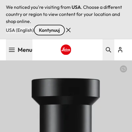
We noticed you're visiting from
USA
. Choose a different
country or region to view content for your location and
shop online.
USA (English)
Kontynuuj
Przejdź
Menu
do
treści
Leica logo - Home