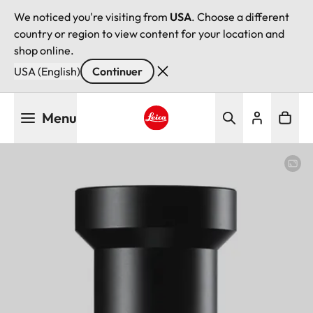
We noticed you're visiting from
USA
. Choose a different
country or region to view content for your location and
shop online.
USA (English)
Continuer
Aller
Menu
au
contenu
Leica logo - Home
principal