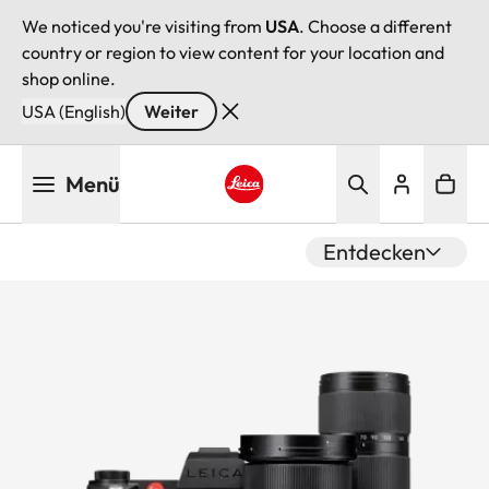
We noticed you're visiting from
USA
. Choose a different
country or region to view content for your location and
shop online.
USA (English)
Weiter
Direkt
Menü
zum
Inhalt
Leica logo - Home
Entdecken