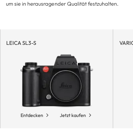
um sie in herausragender Qualität festzuhalten.
LEICA SL3-S
VARIO
Entdecken
Jetzt kaufen