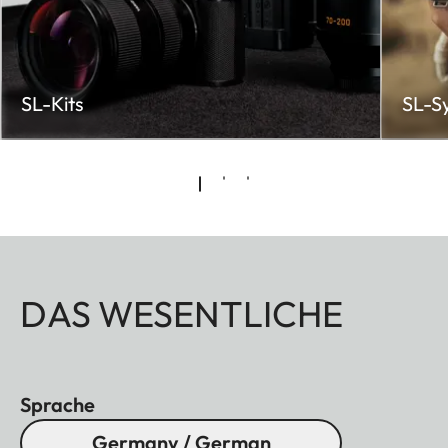
SL-Kits
SL-S
DAS WESENTLICHE
Sprache
Germany / German