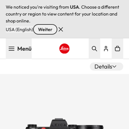
We noticed you're visiting from
USA
. Choose a different
country or region to view content for your location and
shop online.
USA (English)
Weiter
Direkt
Menü
zum
Inhalt
Leica logo - Home
Details