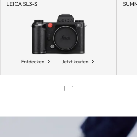
LEICA SL3-S
SUMM
Entdecken
Jetzt kaufen