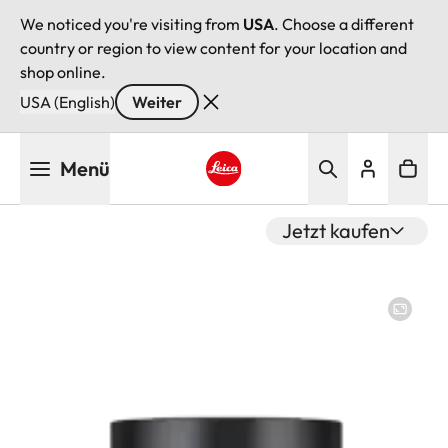
We noticed you're visiting from
USA
. Choose a different
country or region to view content for your location and
shop online.
USA (English)
Weiter
Direkt
Menü
zum
Inhalt
Leica logo - Home
Jetzt kaufen