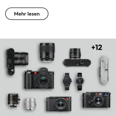
die außergewöhnlich geringe Schärfentiefe und
dieses im leichten Weitwinkel besonders
Mehr lesen
harmonische Bokeh sorgen für spürbar mehr Nähe
zu Motiv, Geschehen und Szene.
Handgefertigte Präzision aus Wetzlar und
modernste Technologie ermöglichen eine
einzigartige optische Leistung, die selbst im
schwächsten Licht maximale gestalterische
Freiheit eröffnet.