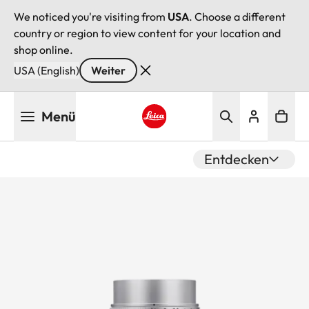
We noticed you're visiting from
USA
. Choose a different
country or region to view content for your location and
shop online.
USA (English)
Weiter
Direkt
Menü
zum
Inhalt
Leica logo - Home
Entdecken